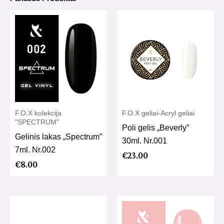
F.O.X kolekcija
F.O.X geliai-Acryl geliai
"SPECTRUM"
Poli gelis „Beverly”
Gelinis lakas „Spectrum”
30ml. Nr.001
7ml. Nr.002
€
23.00
€
8.00