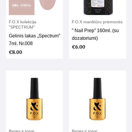
F.O.X kolekcija
F.O.X manikiūro priemonės
"SPECTRUM"
” Nail Prep” 160ml. (su
Gelinis lakas „Spectrum”
dozatoriumi)
7ml. Nr.008
€
6.00
€
8.00
Bazės ir topai
Bazės ir topai