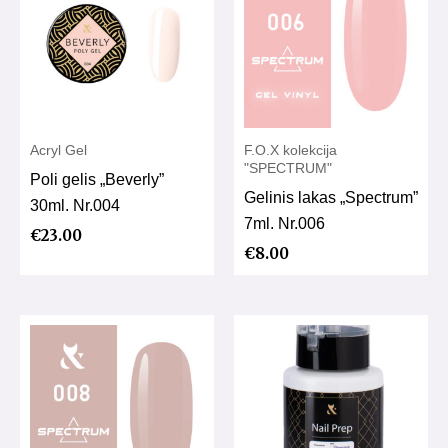
Acryl Gel
F.O.X kolekcija
"SPECTRUM"
Poli gelis „Beverly”
Gelinis lakas „Spectrum”
30ml. Nr.004
7ml. Nr.006
€
23.00
€
8.00