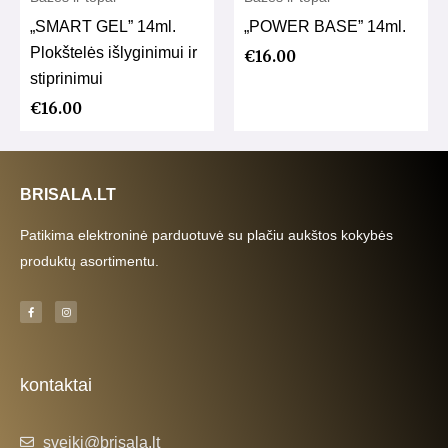
„SMART GEL” 14ml.
„POWER BASE” 14ml.
Plokštelės išlyginimui ir
€
16.00
stiprinimui
€
16.00
BRISALA.LT
Patikima elektroninė parduotuvė su plačiu aukštos kokybės
produktų asortimentu.
F
I
a
n
c
s
e
t
b
a
o
g
o
r
k
a
kontaktai
-
m
f
sveiki@brisala.lt