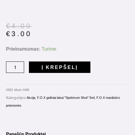
Original
Current
€
4.00
price
price
€
3.00
was:
is:
€4.00.
€3.00.
produkto
Prieinamumas:
Turime
kiekis:
Gelinis
Į KREPŠELĮ
lakas
Spectrum
Shot
SKU
shot-088
5ml.
Kategorijos
,
,
Akcija
F.O.X geliniai lakai "Spektrum Shot" 5ml
F.O.X manikiūro
Nr.088
priemonės
Panašūs Produktai