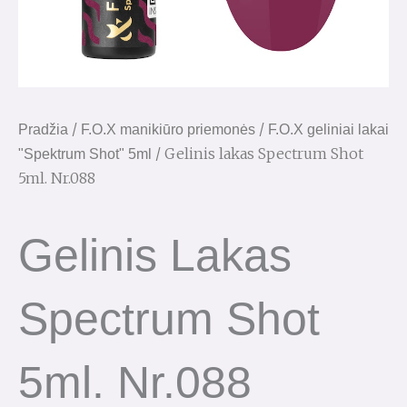
/
/
Pradžia
F.O.X manikiūro priemonės
F.O.X geliniai lakai
/ Gelinis lakas Spectrum Shot
"Spektrum Shot" 5ml
5ml. Nr.088
Gelinis Lakas
Spectrum Shot
5ml. Nr.088