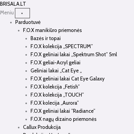
Pereiti
BRISALA
.LT
prie
Meniu
×
turinio
Parduotuvė
F.O.X manikiūro priemonės
Bazės ir topai
F.O.X kolekcija „SPECTRUM”
F.O.X geliniai lakai „Spektrum Shot” 5ml
F.O.X geliai-Acryl geliai
Geliniai lakai „Cat Eye „
F.O.X geliniai lakai Cat Eye Galaxy
F.O.X kolekcija „Fetish”
F.O.X kolekcija „TOUCH”
F.O.X kolecija „Aurora”
F.O.X geliniai lakai ”Radiance”
F.O.X nagų dizaino priemonės
Callux Produkcija