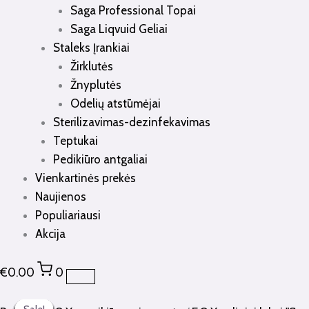
Saga Professional Topai
Saga Liqvuid Geliai
Staleks Įrankiai
Žirklutės
Žnyplutės
Odelių atstūmėjai
Sterilizavimas-dezinfekavimas
Teptukai
Pedikiūro antgaliai
Vienkartinės prekės
Naujienos
Populiariausi
Akcija
€
0.00
0
produkto
Original
Current
Original
Original
Original
Original
Original
Original
Original
Original
Current
Current
Current
Current
Current
Current
Current
Current