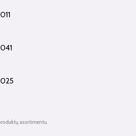
.011
.041
.025
produktų asortimentu.