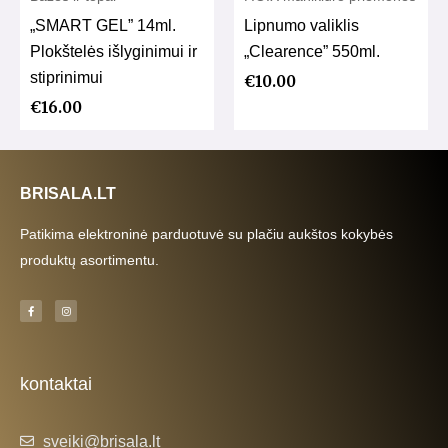
„SMART GEL” 14ml.
Lipnumo valiklis
Plokštelės išlyginimui ir
„Clearence” 550ml.
stiprinimui
€
10.00
€
16.00
BRISALA.LT
Patikima elektroninė parduotuvė su plačiu aukštos kokybės
produktų asortimentu.
F
I
a
n
c
s
e
t
b
a
o
g
o
r
k
a
kontaktai
-
m
f
sveiki@brisala.lt