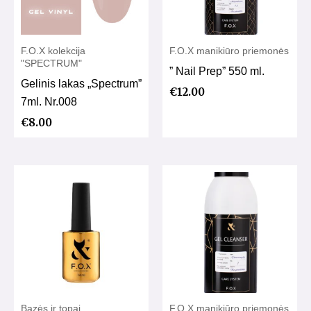
F.O.X kolekcija
F.O.X manikiūro priemonės
"SPECTRUM"
” Nail Prep” 550 ml.
Gelinis lakas „Spectrum”
€
12.00
7ml. Nr.008
€
8.00
Bazės ir topai
F.O.X manikiūro priemonės