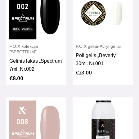
F.O.X kolekcija
F.O.X geliai-Acryl geliai
"SPECTRUM"
Poli gelis „Beverly”
Gelinis lakas „Spectrum”
30ml. Nr.001
7ml. Nr.002
€
23.00
€
8.00