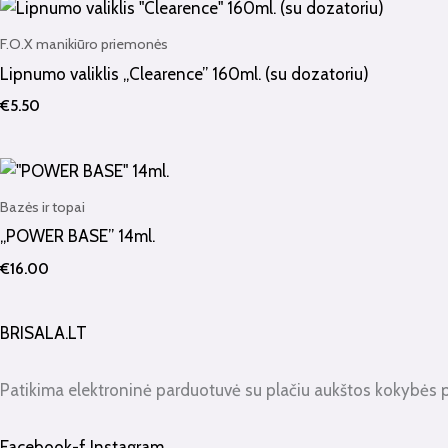
F.O.X manikiūro priemonės
Lipnumo valiklis „Clearence” 160ml. (su dozatoriu)
€
5.50
Bazės ir topai
„POWER BASE” 14ml.
€
16.00
BRISALA.LT
Patikima elektroninė parduotuvė su plačiu aukštos kokybės 
Facebook-f
Instagram