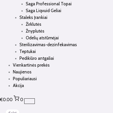
Saga Professional Topai
Saga Liqvuid Geliai
Staleks Įrankiai
Žirklutės
Žnyplutės
Odelių atstūmėjai
Sterilizavimas-dezinfekavimas
Teptukai
Pedikiūro antgaliai
Vienkartinės prekės
Naujienos
Populiariausi
Akcija
€
0.00
0
Original
Current
produkto