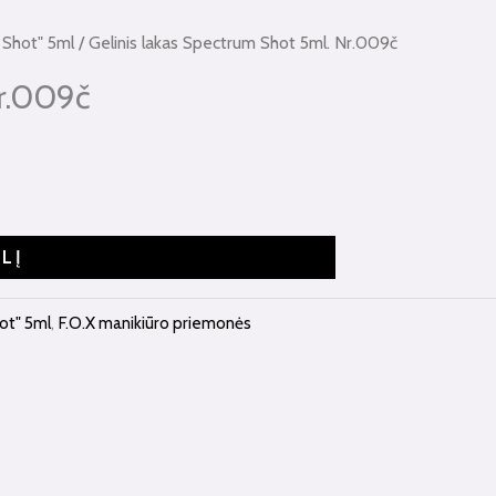
m Shot" 5ml
/ Gelinis lakas Spectrum Shot 5ml. Nr.009č
Nr.009č
ELĮ
hot" 5ml
,
F.O.X manikiūro priemonės