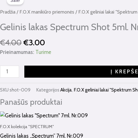
price
price
Sale!
kiekis:
was:
is:
Gelinis
Pradžia
/
F.O.X manikiūro priemonės
/
F.O.X geliniai lakai "Spektru
€4.00.
€3.00.
lakas
Gelinis lakas Spectrum Shot 5ml. 
Spectrum
Shot
€
4.00
€
3.00
5ml.
Nr.009č
Prieinamumas:
Turime
Į KREPŠ
SKU
shot-009
Kategorijos
Akcija
,
F.O.X geliniai lakai "Spektrum S
Panašūs produktai
F.O.X kolekcija "SPECTRUM"
Gelinis lakas „Spectrum” 7ml. Nr.009