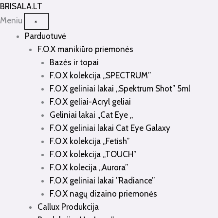
Pereiti
BRISALA
.LT
prie
Meniu
×
turinio
Parduotuvė
F.O.X manikiūro priemonės
Bazės ir topai
F.O.X kolekcija „SPECTRUM”
F.O.X geliniai lakai „Spektrum Shot” 5ml
F.O.X geliai-Acryl geliai
Geliniai lakai „Cat Eye „
F.O.X geliniai lakai Cat Eye Galaxy
F.O.X kolekcija „Fetish”
F.O.X kolekcija „TOUCH”
F.O.X kolecija „Aurora”
F.O.X geliniai lakai ”Radiance”
F.O.X nagų dizaino priemonės
Callux Produkcija