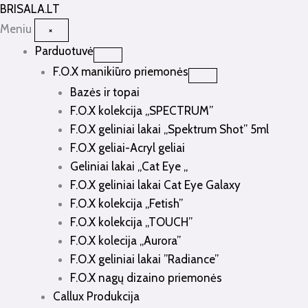
Pereiti
BRISALA
.LT
prie
Meniu
×
turinio
Parduotuvė
F.O.X manikiūro priemonės
Bazės ir topai
F.O.X kolekcija „SPECTRUM”
F.O.X geliniai lakai „Spektrum Shot” 5ml
F.O.X geliai-Acryl geliai
Geliniai lakai „Cat Eye „
F.O.X geliniai lakai Cat Eye Galaxy
F.O.X kolekcija „Fetish”
F.O.X kolekcija „TOUCH”
F.O.X kolecija „Aurora”
F.O.X geliniai lakai ”Radiance”
F.O.X nagų dizaino priemonės
Callux Produkcija