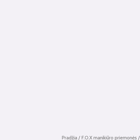
Pradžia
/
F.O.X manikiūro priemonės