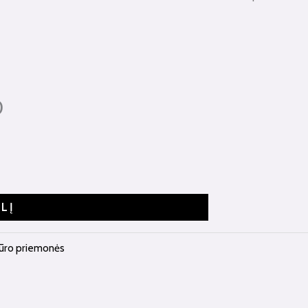
0
ELĮ
iūro priemonės