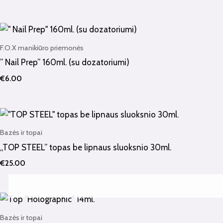
F.O.X manikiūro priemonės
” Nail Prep” 160ml. (su dozatoriumi)
€
6.00
Bazės ir topai
„TOP STEEL” topas be lipnaus sluoksnio 30ml.
€
25.00
Bazės ir topai