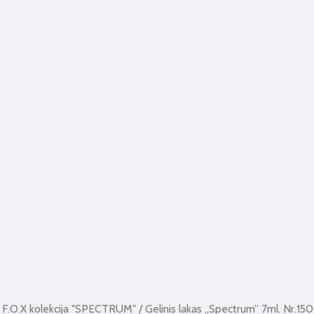
/
F.O.X kolekcija "SPECTRUM"
/ Gelinis lakas „Spectrum” 7ml. Nr.150