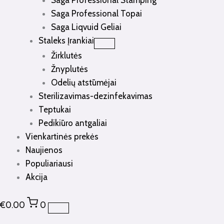
Saga Professional Stamping
Saga Professional Topai
Saga Liqvuid Geliai
Staleks Įrankiai
Žirklutės
Žnyplutės
Odelių atstūmėjai
Sterilizavimas-dezinfekavimas
Teptukai
Pedikiūro antgaliai
Vienkartinės prekės
Naujienos
Populiariausi
Akcija
€
0.00
0
produkto