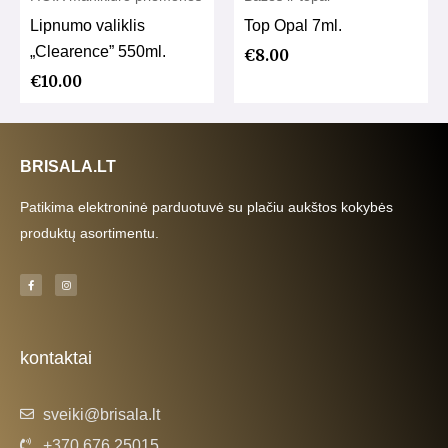
Lipnumo valiklis
Top Opal 7ml.
„Clearence” 550ml.
€
8.00
€
10.00
BRISALA.LT
Patikima elektroninė parduotuvė su plačiu aukštos kokybės
produktų asortimentu.
F
I
a
n
c
s
e
t
b
a
o
g
o
r
k
a
kontaktai
-
m
f
sveiki@brisala.lt
+370 676 25015