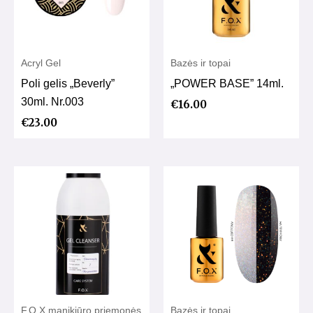
Acryl Gel
Bazės ir topai
Poli gelis „Beverly”
„POWER BASE” 14ml.
30ml. Nr.003
€
16.00
€
23.00
F.O.X manikiūro priemonės
Bazės ir topai