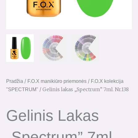
/
/
Pradžia
F.O.X manikiūro priemonės
F.O.X kolekcija
/ Gelinis lakas „Spectrum” 7ml. Nr.138
"SPECTRUM"
Gelinis Lakas
„Spectrum” 7ml.