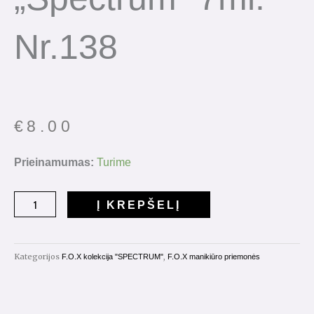
Nr.138
€
8.00
produkto
Prieinamumas:
Turime
kiekis:
Gelinis
Į KREPŠELĮ
lakas
"Spectrum"
7ml.
Kategorijos
,
F.O.X kolekcija "SPECTRUM"
F.O.X manikiūro priemonės
Nr.138