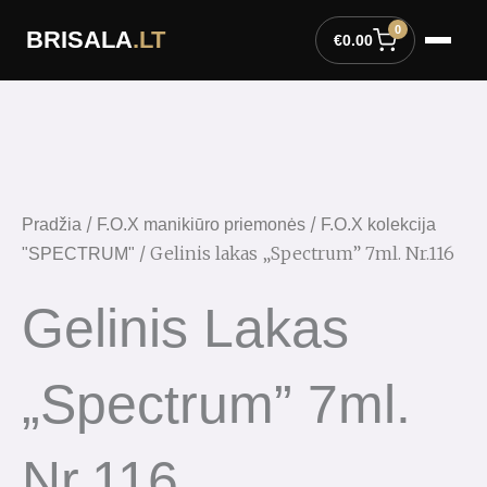
Pereiti
0
BRISALA
.LT
prie
€
0.00
turinio
produkto
kiekis:
Gelinis
lakas
"Spectrum"
/
/
Pradžia
F.O.X manikiūro priemonės
F.O.X kolekcija
7ml.
/ Gelinis lakas „Spectrum” 7ml. Nr.116
"SPECTRUM"
Nr.116
Gelinis Lakas
„Spectrum” 7ml.
Nr.116