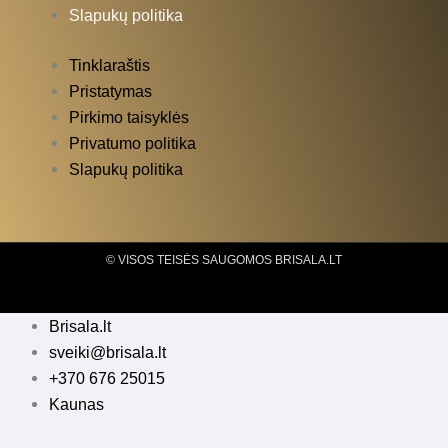
Slapukų politika
Tinklaraštis
Pristatymas
Pirkimo taisyklės
Privatumo politika
Slapukų politika
© VISOS TEISĖS SAUGOMOS BRISALA.LT
Brisala.lt
sveiki@brisala.lt
+370 676 25015
Kaunas