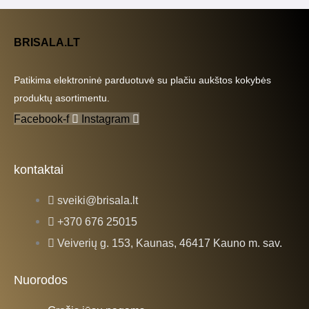
BRISALA.LT
Patikima elektroninė parduotuvė su plačiu aukštos kokybės
produktų asortimentu.
Facebook-f
Instagram
kontaktai
sveiki@brisala.lt
+370 676 25015
Veiverių g. 153, Kaunas, 46417 Kauno m. sav.
Nuorodos