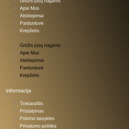
Grožis jūsų nagams
Apie Mus
Atsiliepimai
Parduotuvė
Krepšelis
Grožis jūsų nagams
Apie Mus
Atsiliepimai
Parduotuvė
Krepšelis
Informacija
Tinklaraštis
Pristatymas
Pirkimo taisyklės
Privatumo politika