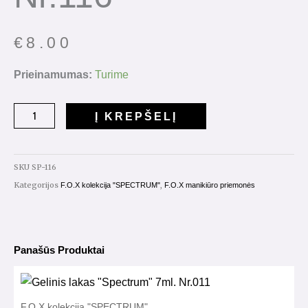
€
8.00
Prieinamumas:
Turime
Į KREPŠELĮ
SKU
SP-116
Kategorijos
,
F.O.X kolekcija "SPECTRUM"
F.O.X manikiūro priemonės
Panašūs Produktai
F.O.X kolekcija "SPECTRUM"