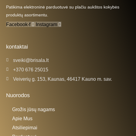
Patikima elektroninė parduotuvė su plačiu aukštos kokybės
produktų asortimentu.
Facebook-f
Instagram
kontaktai
sveiki@brisala.lt
+370 676 25015
Veiverių g. 153, Kaunas, 46417 Kauno m. sav.
Nuorodos
Grožis jūsų nagams
Apie Mus
Atsiliepimai