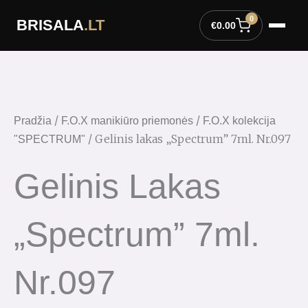
Pereiti
0
BRISALA
.LT
prie
€
0.00
turinio
produkto
kiekis:
Gelinis
lakas
/
/
Pradžia
F.O.X manikiūro priemonės
F.O.X kolekcija
"Spectrum"
/ Gelinis lakas „Spectrum” 7ml. Nr.097
"SPECTRUM"
7ml.
Nr.097
Gelinis Lakas
„Spectrum” 7ml.
Nr.097