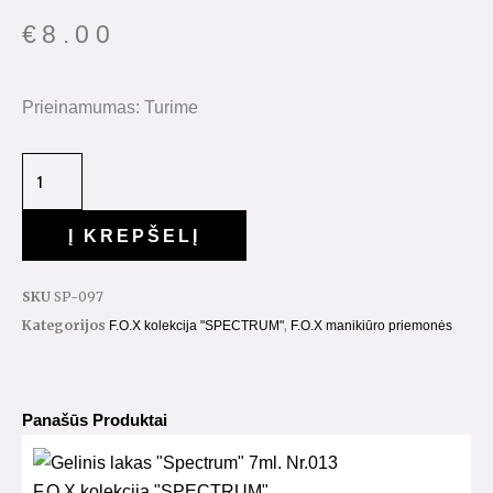
€
8.00
Prieinamumas:
Turime
Į KREPŠELĮ
SKU
SP-097
Kategorijos
,
F.O.X kolekcija "SPECTRUM"
F.O.X manikiūro priemonės
Panašūs Produktai
F.O.X kolekcija "SPECTRUM"