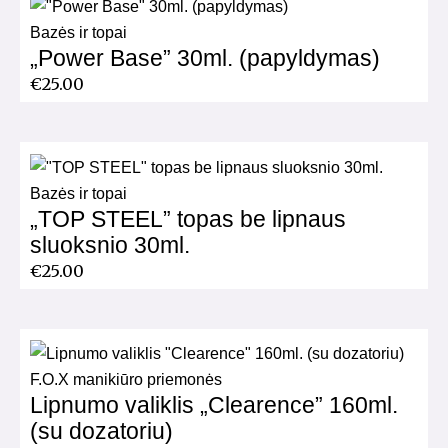
Bazės ir topai
„Power Base” 30ml. (papyldymas)
€
25.00
Bazės ir topai
„TOP STEEL” topas be lipnaus
sluoksnio 30ml.
€
25.00
F.O.X manikiūro priemonės
Lipnumo valiklis „Clearence” 160ml.
(su dozatoriu)