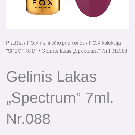
/
/
Pradžia
F.O.X manikiūro priemonės
F.O.X kolekcija
/ Gelinis lakas „Spectrum” 7ml. Nr.088
"SPECTRUM"
Gelinis Lakas
„Spectrum” 7ml.
Nr.088