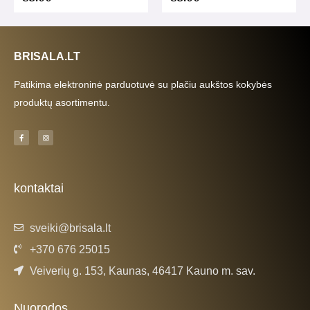
BRISALA.LT
Patikima elektroninė parduotuvė su plačiu aukštos kokybės
produktų asortimentu.
F
I
a
n
c
s
e
t
b
a
o
g
o
r
k
a
kontaktai
-
m
f
sveiki@brisala.lt
+370 676 25015
Veiverių g. 153, Kaunas, 46417 Kauno m. sav.
Nuorodos