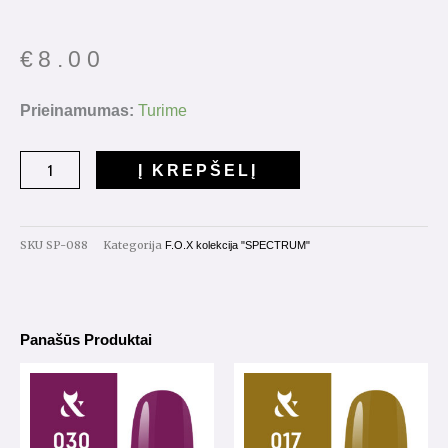
€
8.00
produkto
Prieinamumas:
Turime
kiekis:
Gelinis
Į KREPŠELĮ
lakas
"Spectrum"
7ml.
SKU
SP-088
Kategorija
F.O.X kolekcija "SPECTRUM"
Nr.088
Panašūs Produktai