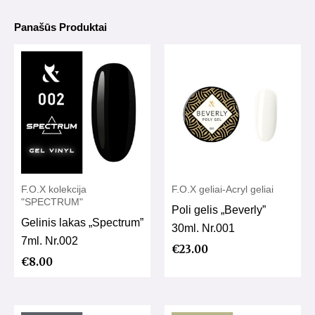
Panašūs Produktai
F.O.X kolekcija
F.O.X geliai-Acryl geliai
"SPECTRUM"
Poli gelis „Beverly”
Gelinis lakas „Spectrum”
30ml. Nr.001
7ml. Nr.002
€
23.00
€
8.00