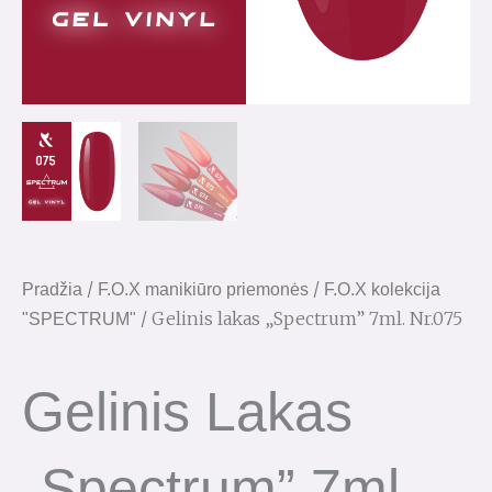
/
/
Pradžia
F.O.X manikiūro priemonės
F.O.X kolekcija
/ Gelinis lakas „Spectrum” 7ml. Nr.075
"SPECTRUM"
Gelinis Lakas
„Spectrum” 7ml.