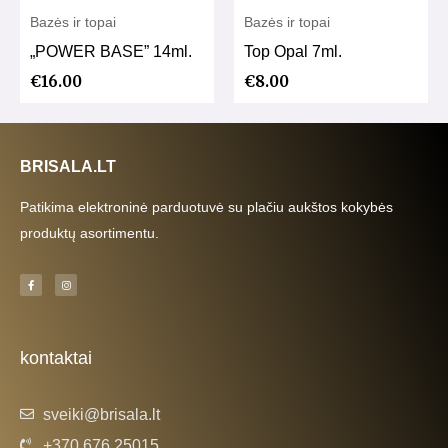
Bazės ir topai
Bazės ir topai
„POWER BASE” 14ml.
Top Opal 7ml.
€
16.00
€
8.00
BRISALA.LT
Patikima elektroninė parduotuvė su plačiu aukštos kokybės
produktų asortimentu.
F
I
a
n
c
s
e
t
b
a
o
g
o
r
k
a
kontaktai
-
m
f
sveiki@brisala.lt
+370 676 25015