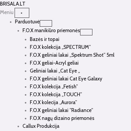
Pereiti
BRISALA
.LT
prie
Meniu
×
turinio
Parduotuvė
F.O.X manikiūro priemonės
Bazės ir topai
F.O.X kolekcija „SPECTRUM”
F.O.X geliniai lakai „Spektrum Shot” 5ml
F.O.X geliai-Acryl geliai
Geliniai lakai „Cat Eye „
F.O.X geliniai lakai Cat Eye Galaxy
F.O.X kolekcija „Fetish”
F.O.X kolekcija „TOUCH”
F.O.X kolecija „Aurora”
F.O.X geliniai lakai ”Radiance”
F.O.X nagų dizaino priemonės
Callux Produkcija