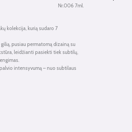
Nr.006 7ml.
kų kolekcija, kurią sudaro 7
ti gilią, pusiau permatomą dizainą su
tūra, leidžianti pasiekti tiek subtilų,
dengimas.
palvio intensyvumą – nuo ​​subtilaus