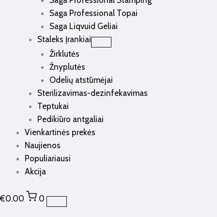
Saga Professional Stamping
Saga Professional Topai
Saga Liqvuid Geliai
Staleks Įrankiai
Žirklutės
Žnyplutės
Odelių atstūmėjai
Sterilizavimas-dezinfekavimas
Teptukai
Pedikiūro antgaliai
Vienkartinės prekės
Naujienos
Populiariausi
Akcija
€
0.00
0
produkto