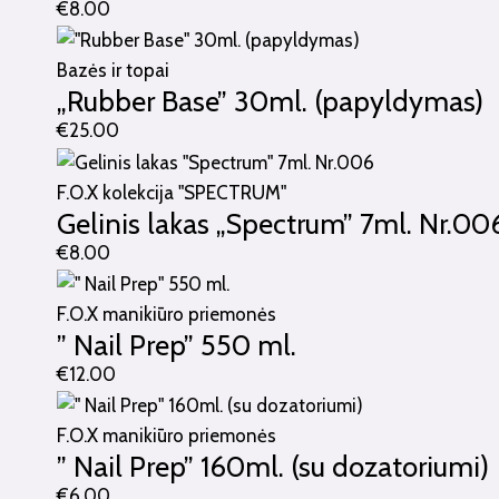
€
8.00
Bazės ir topai
„Rubber Base” 30ml. (papyldymas)
€
25.00
F.O.X kolekcija "SPECTRUM"
Gelinis lakas „Spectrum” 7ml. Nr.00
€
8.00
F.O.X manikiūro priemonės
” Nail Prep” 550 ml.
€
12.00
F.O.X manikiūro priemonės
” Nail Prep” 160ml. (su dozatoriumi)
€
6.00