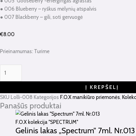
● 005 Gooseberry -energingas agrastas
● 006 Blueberry – ryškus mėlynių atspalvis
● 007 Blackberry – gili, soti gervuogė
€
8.00
Prieinamumas:
Turime
Į KREPŠELĮ
SKU
Lolli-008
Kategorijos
F.O.X manikiūro priemonės
,
Kolekc
Panašūs produktai
F.O.X kolekcija "SPECTRUM"
Gelinis lakas „Spectrum” 7ml. Nr.013