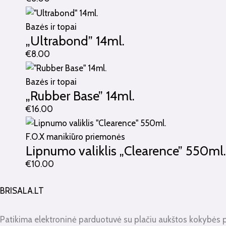
Bazės ir topai
„Ultrabond” 14ml.
€
8.00
Bazės ir topai
„Rubber Base” 14ml.
€
16.00
F.O.X manikiūro priemonės
Lipnumo valiklis „Clearence” 550ml.
€
10.00
BRISALA.LT
Patikima elektroninė parduotuvė su plačiu aukštos kokybės 