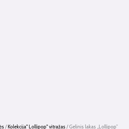
ės
/
Kolekcija" Lollipop" vitražas
/ Gelinis lakas „Lollipop”