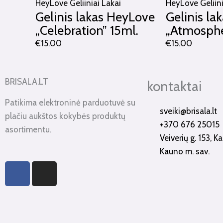
HeyLove Geliiniai Lakai
HeyLove Geliini
Gelinis lakas HeyLove
Gelinis la
„Celebration” 15ml.
„Atmosphe
€
15.00
€
15.00
BRISALA.LT
kontaktai
Patikima elektroninė parduotuvė su
sveiki@brisala.lt
plačiu aukštos kokybės produktų
+370 676 25015
asortimentu.
Veiverių g. 153, 
Kauno m. sav.
F
I
a
n
c
s
e
t
b
a