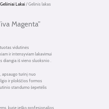
eliiniai Lakai
/ Gelinis lakas
Viva Magenta”
tuotas vidutinės
aikiam ir intensyviam lakavimui
 diangia iš vieno sluoksnio .
, apsaugo turinį nuo
ilgio ir plokščios formos
dutinio standumo šepetėlis
s, kurie ieško profesionalios