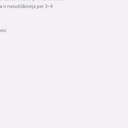
a ir nesutrūkinėja per 3–4
bės: