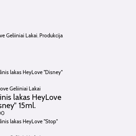
e Geliiniai Lakai
,
Produkcija
ve Geliiniai Lakai
inis lakas HeyLove
sney” 15ml.
00