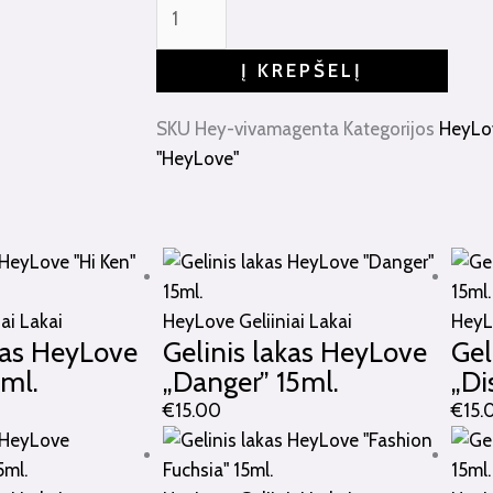
lakas
HeyLove
Į KREPŠELĮ
"Viva
Magenta"
SKU
Hey-vivamagenta
Kategorijos
HeyLov
15ml.
"HeyLove"
ai Lakai
HeyLove Geliiniai Lakai
HeyLo
kas HeyLove
Gelinis lakas HeyLove
Gel
5ml.
„Danger” 15ml.
„Di
€
15.00
€
15.