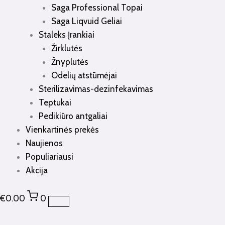
Saga Professional Topai
Saga Liqvuid Geliai
Staleks Įrankiai
Žirklutės
Žnyplutės
Odelių atstūmėjai
Sterilizavimas-dezinfekavimas
Teptukai
Pedikiūro antgaliai
Vienkartinės prekės
Naujienos
Populiariausi
Akcija
€
0.00
0