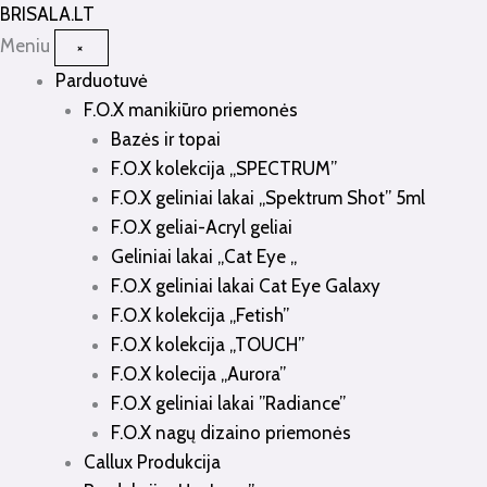
Pereiti
BRISALA
.LT
prie
Meniu
×
turinio
Parduotuvė
F.O.X manikiūro priemonės
Bazės ir topai
F.O.X kolekcija „SPECTRUM”
F.O.X geliniai lakai „Spektrum Shot” 5ml
F.O.X geliai-Acryl geliai
Geliniai lakai „Cat Eye „
F.O.X geliniai lakai Cat Eye Galaxy
F.O.X kolekcija „Fetish”
F.O.X kolekcija „TOUCH”
F.O.X kolecija „Aurora”
F.O.X geliniai lakai ”Radiance”
F.O.X nagų dizaino priemonės
Callux Produkcija