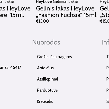
ai Lakai
HeyLove Geliiniai Lakai
HeyLo
kas HeyLove
Gelinis lakas HeyLove
Gel
re” 15ml.
„Fashion Fuchsia” 15ml.
„St
€
15.00
€
15.
Nuorodos
In
Grožis jūsų nagams
T
Kaunas, 46417
Apie Mus
P
Atsiliepimai
P
Parduotuvė
P
Krepšelis
S