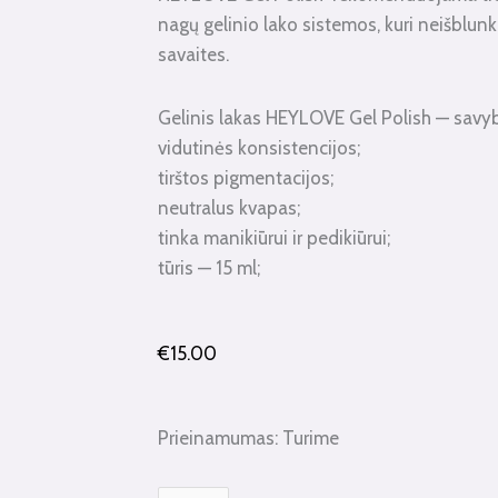
nagų gelinio lako sistemos, kuri neišblunk
savaites.
Gelinis lakas HEYLOVE Gel Polish — savy
vidutinės konsistencijos;
tirštos pigmentacijos;
neutralus kvapas;
tinka manikiūrui ir pedikiūrui;
tūris — 15 ml;
€
15.00
produkto
Prieinamumas:
Turime
kiekis:
Gelinis