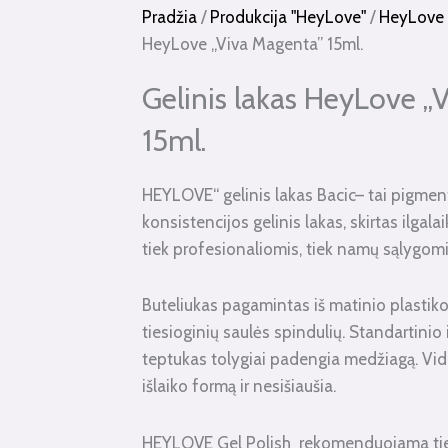
Pradžia
/
Produkcija "HeyLove"
/
HeyLove G
HeyLove „Viva Magenta” 15ml.
Gelinis lakas HeyLove „
15ml.
HEYLOVE“ gelinis lakas Bacic– tai pigmen
konsistencijos gelinis lakas, skirtas ilgal
tiek profesionaliomis, tiek namų sąlygomis
Buteliukas pagamintas iš matinio plastiko
tiesioginių saulės spindulių. Standartinio 
teptukas tolygiai padengia medžiagą. Vi
išlaiko formą ir nesišiaušia.
HEYLOVE Gel Polish rekomenduojama tiem