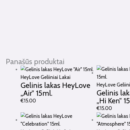
Panašūs produktai
HeyLove Geliiniai Lakai
Gelinis lakas HeyLove
HeyLove Geliini
Gelinis la
„Air” 15ml.
„Hi Ken” 1
€
15.00
€
15.00