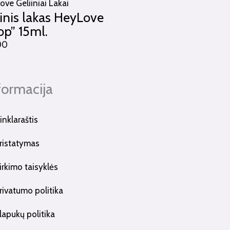
ve Geliiniai Lakai
inis lakas HeyLove
op” 15ml.
00
formacija
inklaraštis
ristatymas
irkimo taisyklės
rivatumo politika
lapukų politika