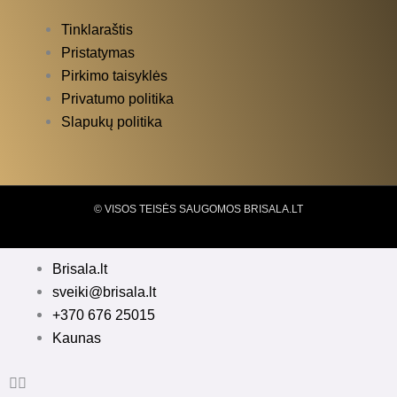
Tinklaraštis
Pristatymas
Pirkimo taisyklės
Privatumo politika
Slapukų politika
© VISOS TEISĖS SAUGOMOS BRISALA.LT
Brisala.lt
sveiki@brisala.lt
+370 676 25015
Kaunas