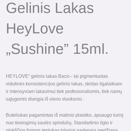
Gelinis Lakas
HeyLove
„Sushine” 15ml.
HEYLOVE“ gelinis lakas Bacic– tai pigmentuotas
vidutinės konsistencijos gelinis lakas, skirtas ilgalaikiam
ir intensyviam lakavimui tiek profesionaliomis, tiek namų
sąlygomis diangia iš vieno sluoksnio .
Buteliukas pagamintas iš matinio plastiko, apsaugo turinį
nuo tiesioginių saulės spindulių. Standartinio ilgio ir
plokščios formos teptukas tolygiai padengia medžiagą.