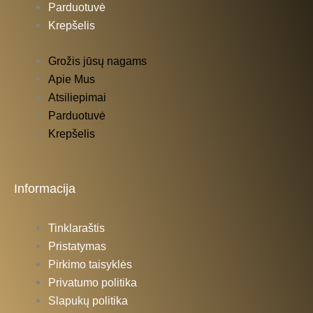
-
m
Parduotuvė
Krepšelis
f
Grožis jūsų nagams
Apie Mus
Atsiliepimai
Parduotuvė
Krepšelis
Informacija
Tinklaraštis
Pristatymas
Pirkimo taisyklės
Privatumo politika
Slapukų politika