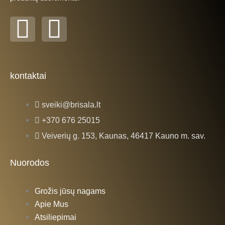
F
I
a
n
c
s
kontaktai
e
t
sveiki@brisala.lt
b
a
+370 676 25015
Veiverių g. 153, Kaunas, 46417 Kauno m. sav.
o
g
Nuorodos
o
r
Grožis jūsų nagams
k
a
Apie Mus
Atsiliepimai