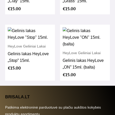
„Clay” 15ml.
„Grass” 15ml.
€
15.00
€
15.00
HeyLove Geliiniai Lakai
HeyLove Geliiniai Lakai
Gelinis lakas HeyLove
„Stop” 15ml.
Gelinis lakas HeyLove
„ON” 15ml. (balta)
€
15.00
€
15.00
BRISALA.LT
Patikima elektroninė parduotuvė su plačiu aukštos kokybės
produktų asortimentu.