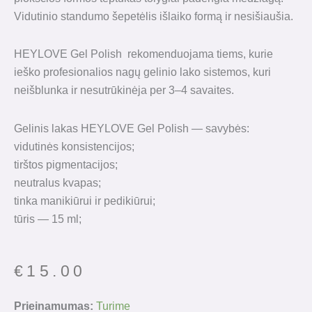
Vidutinio standumo šepetėlis išlaiko formą ir nesišiaušia.
HEYLOVE Gel Polish rekomenduojama tiems, kurie
ieško profesionalios nagų gelinio lako sistemos, kuri
neišblunka ir nesutrūkinėja per 3–4 savaites.
Gelinis lakas HEYLOVE Gel Polish — savybės:
vidutinės konsistencijos;
tirštos pigmentacijos;
neutralus kvapas;
tinka manikiūrui ir pedikiūrui;
tūris — 15 ml;
€
15.00
produkto
Prieinamumas:
Turime