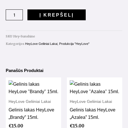
kiekis:
Gelinis
Į KREPŠELĮ
lakas
HeyLove
"Sushine"
SKU
Hey-Sunshine
15ml.
Kategorijos
,
HeyLove Geliiniai Lakai
Produkcija "HeyLove"
Panašūs Produktai
HeyLove Geliiniai Lakai
HeyLove Geliiniai Lakai
Gelinis lakas HeyLove
Gelinis lakas HeyLove
„Brandy” 15ml.
„Azalea” 15ml.
€
15.00
€
15.00