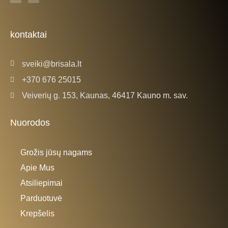
c
s
e
t
b
a
o
g
o
r
k
a
kontaktai
-
m
f
sveiki@brisala.lt
+370 676 25015
Veiverių g. 153, Kaunas, 46417 Kauno m. sav.
Nuorodos
Grožis jūsų nagams
Apie Mus
Atsiliepimai
Parduotuvė
Krepšelis