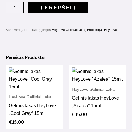
Gelinis
Į KREPŠELĮ
lakas
HeyLove
"Jam"
SKU
Hey-Jam
Kategorijos
,
HeyLove Geliiniai Lakai
Produkcija "HeyLove"
15ml.
Panašūs Produktai
HeyLove Geliiniai Lakai
HeyLove Geliiniai Lakai
Gelinis lakas HeyLove
Gelinis lakas HeyLove
„Azalea” 15ml.
„Cool Gray” 15ml.
€
15.00
€
15.00