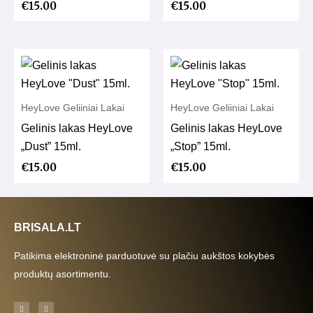
€
15.00
€
15.00
HeyLove Geliiniai Lakai
HeyLove Geliiniai Lakai
Gelinis lakas HeyLove
Gelinis lakas HeyLove
„Dust” 15ml.
„Stop” 15ml.
€
15.00
€
15.00
BRISALA.LT
Patikima elektroninė parduotuvė su plačiu aukštos kokybės
produktų asortimentu.
F
I
a
n