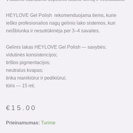
HEYLOVE Gel Polish rekomenduojama tiems, kurie
ieško profesionalios nagų gelinio lako sistemos, kuri
neišblunka ir nesutrūkinėja per 3–4 savaites.
Gelinis lakas HEYLOVE Gel Polish — savybės:
vidutinės konsistencijos;
tirštos pigmentacijos;
neutralus kvapas;
tinka manikiūrui ir pedikiūrui;
tūris — 15 ml;
€
15.00
produkto
Prieinamumas:
Turime
kiekis: