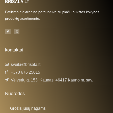
BRISALA.LT
Patikima elektroninė parduotuvė su plačiu aukštos kokybės
produktų asortimentu.
F
I
a
n
c
s
e
t
b
a
o
g
o
r
k
a
kontaktai
-
m
f
sveiki@brisala.lt
+370 676 25015
Veiverių g. 153, Kaunas, 46417 Kauno m. sav.
Nuorodos
Grožis jūsų nagams