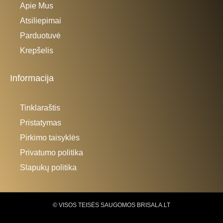
Apie Mus
Atsiliepimai
Parduotuvė
Krepšelis
Informacija
Tinklaraštis
Pristatymas
Pirkimo taisyklės
Privatumo politika
Slapukų politika
© VISOS TEISĖS SAUGOMOS BRISALA.LT