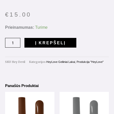
€
15.00
produkto
Prieinamumas:
Turime
kiekis:
Gelinis
Į KREPŠELĮ
lakas
HeyLove
"Devil
SKU
Hey Devil
Kategorijos
,
HeyLove Geliiniai Lakai
Produkcija "HeyLove"
Wears
Prada"
15ml.
Panašūs Produktai