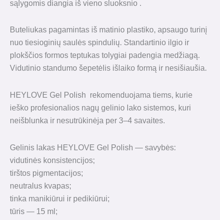
sąlygomis diangia iš vieno sluoksnio .
Buteliukas pagamintas iš matinio plastiko, apsaugo turinį
nuo tiesioginių saulės spindulių. Standartinio ilgio ir
plokščios formos teptukas tolygiai padengia medžiagą.
Vidutinio standumo šepetėlis išlaiko formą ir nesišiaušia.
HEYLOVE Gel Polish rekomenduojama tiems, kurie
ieško profesionalios nagų gelinio lako sistemos, kuri
neišblunka ir nesutrūkinėja per 3–4 savaites.
Gelinis lakas HEYLOVE Gel Polish — savybės:
vidutinės konsistencijos;
tirštos pigmentacijos;
neutralus kvapas;
tinka manikiūrui ir pedikiūrui;
tūris — 15 ml;