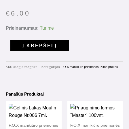
€
6.00
produkto
Prieinamumas:
Turime
kiekis:
F.O.X
Į KREPŠELĮ
Magic
Cat
Eye
SKU
Magic-magnet
Kategorijos
,
F.O.X manikiūro priemonės
Kitos prekės
Magnetas
Panašūs Produktai
F.O.X manikiūro priemonės
F.O.X manikiūro priemonės