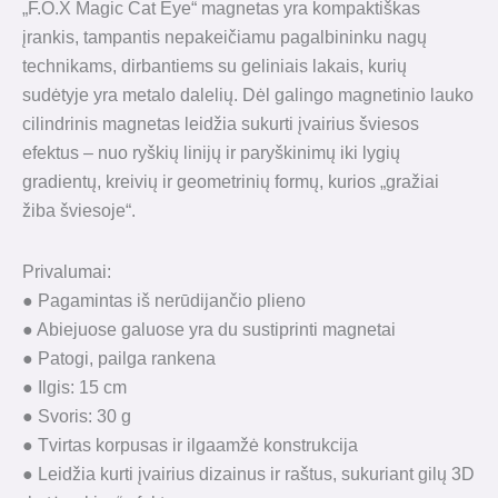
„F.O.X Magic Cat Eye“ magnetas yra kompaktiškas
įrankis, tampantis nepakeičiamu pagalbininku nagų
technikams, dirbantiems su geliniais lakais, kurių
sudėtyje yra metalo dalelių. Dėl galingo magnetinio lauko
cilindrinis magnetas leidžia sukurti įvairius šviesos
efektus – nuo ​​ryškių linijų ir paryškinimų iki lygių
gradientų, kreivių ir geometrinių formų, kurios „gražiai
žiba šviesoje“.
Privalumai:
● Pagamintas iš nerūdijančio plieno
● Abiejuose galuose yra du sustiprinti magnetai
● Patogi, pailga rankena
● Ilgis: 15 cm
● Svoris: 30 g
● Tvirtas korpusas ir ilgaamžė konstrukcija
● Leidžia kurti įvairius dizainus ir raštus, sukuriant gilų 3D