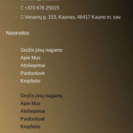
b
a
+370 676 25015
Veiverių g. 153, Kaunas, 46417 Kauno m. sav.
o
g
Nuorodos
o
r
Grožis jūsų nagams
k
a
Apie Mus
Atsiliepimai
-
m
Parduotuvė
Krepšelis
f
Grožis jūsų nagams
Apie Mus
Atsiliepimai
Parduotuvė
Krepšelis