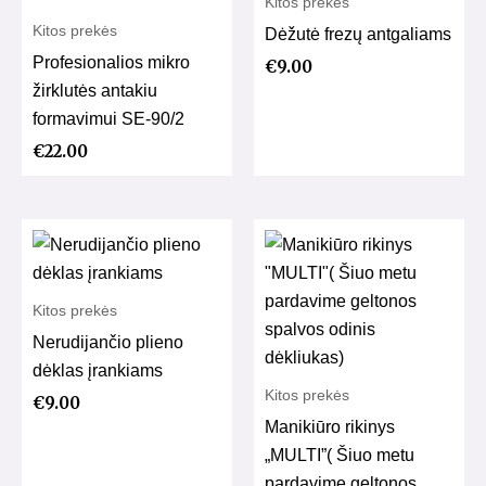
Kitos prekės
Kitos prekės
Dėžutė frezų antgaliams
Profesionalios mikro
€
9.00
žirklutės antakiu
formavimui SE-90/2
€
22.00
Kitos prekės
Nerudijančio plieno
dėklas įrankiams
Kitos prekės
€
9.00
Manikiūro rikinys
„MULTI”( Šiuo metu
pardavime geltonos