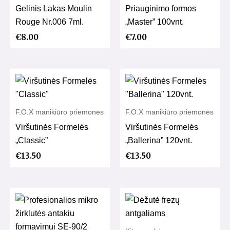
Gelinis Lakas Moulin
Priauginimo formos
Rouge Nr.006 7ml.
„Master” 100vnt.
€
8.00
€
7.00
F.O.X manikiūro priemonės
F.O.X manikiūro priemonės
Viršutinės Formelės
Viršutinės Formelės
„Classic”
„Ballerina” 120vnt.
€
13.50
€
13.50