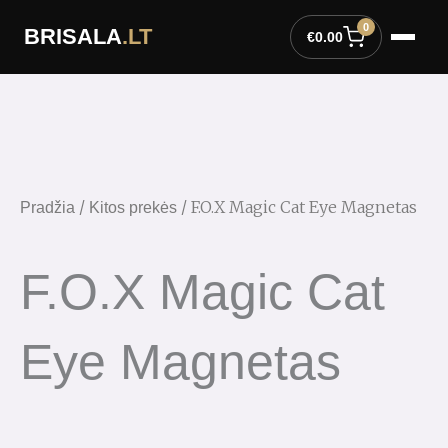
Pereiti
0
BRISALA
.LT
prie
€
0.00
turinio
/
/ F.O.X Magic Cat Eye Magnetas
Pradžia
Kitos prekės
F.O.X Magic Cat
Eye Magnetas