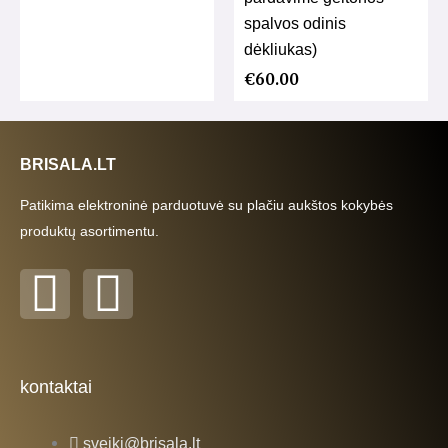
spalvos odinis
dėkliukas)
€
60.00
BRISALA.LT
Patikima elektroninė parduotuvė su plačiu aukštos kokybės
produktų asortimentu.
F
I
a
n
c
s
kontaktai
e
t
sveiki@brisala.lt