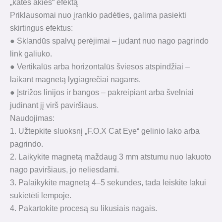
„katės akies“ efektą
Priklausomai nuo įrankio padėties, galima pasiekti
skirtingus efektus:
● Sklandūs spalvų perėjimai – judant nuo nago pagrindo
link galiuko.
● Vertikalūs arba horizontalūs šviesos atspindžiai –
laikant magnetą lygiagrečiai nagams.
● Įstrižos linijos ir bangos – pakreipiant arba švelniai
judinant jį virš paviršiaus.
Naudojimas:
1. Užtepkite sluoksnį „F.O.X Cat Eye“ gelinio lako arba
pagrindo.
2. Laikykite magnetą maždaug 3 mm atstumu nuo lakuoto
nago paviršiaus, jo neliesdami.
3. Palaikykite magnetą 4–5 sekundes, tada leiskite lakui
sukietėti lempoje.
4. Pakartokite procesą su likusiais nagais.