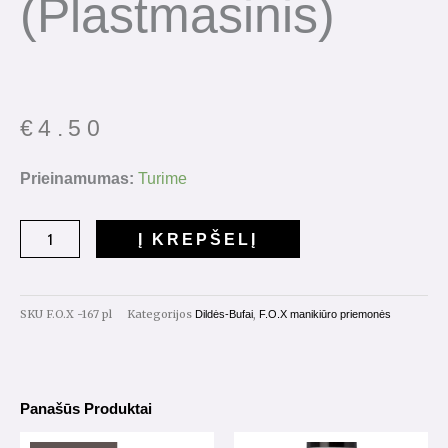
(plastmasinis)
€
4.50
produkto
Prieinamumas:
Turime
kiekis:
F.O.X
Į KREPŠELĮ
dildės
pagrindas
167mm.
SKU
F.O.X -167 pl
Kategorijos
,
Dildės-Bufai
F.O.X manikiūro priemonės
(plastmasinis)
Panašūs Produktai