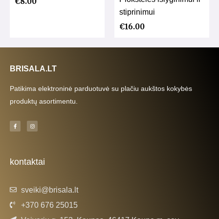
€
8.00
stiprinimui
€
16.00
BRISALA.LT
Patikima elektroninė parduotuvė su plačiu aukštos kokybės
produktų asortimentu.
F
I
a
n
c
s
e
t
b
a
o
g
o
r
k
a
kontaktai
-
m
f
sveiki@brisala.lt
+370 676 25015