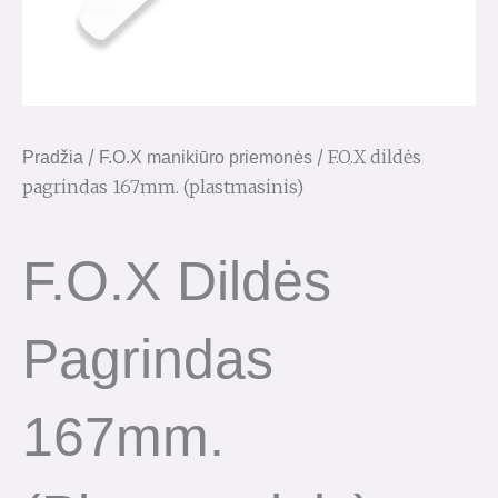
/
/ F.O.X dildės
Pradžia
F.O.X manikiūro priemonės
pagrindas 167mm. (plastmasinis)
F.O.X Dildės
Pagrindas
167mm.