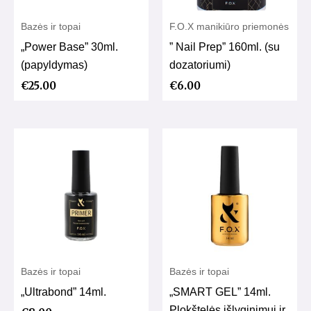
Bazės ir topai
F.O.X manikiūro priemonės
„Power Base” 30ml.
” Nail Prep” 160ml. (su
(papyldymas)
dozatoriumi)
€
25.00
€
6.00
Bazės ir topai
Bazės ir topai
„Ultrabond” 14ml.
„SMART GEL” 14ml.
Plokštelės išlyginimui ir