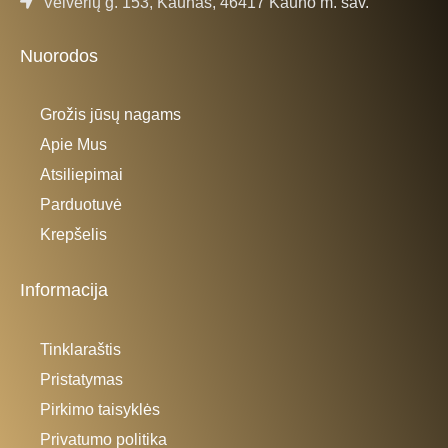
Veiverių g. 153, Kaunas, 46417 Kauno m. sav.
Nuorodos
Grožis jūsų nagams
Apie Mus
Atsiliepimai
Parduotuvė
Krepšelis
Informacija
Tinklaraštis
Pristatymas
Pirkimo taisyklės
Privatumo politika