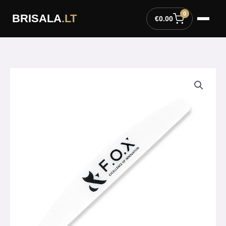
Pereiti
0
BRISALA
.LT
prie
€
0.00
turinio