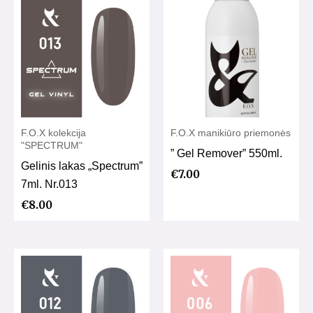
F.O.X kolekcija
F.O.X manikiūro priemonės
"SPECTRUM"
” Gel Remover” 550ml.
Gelinis lakas „Spectrum”
€
7.00
7ml. Nr.013
€
8.00