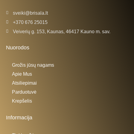
sveiki@brisala.lt
+370 676 25015
Veiverių g. 153, Kaunas, 46417 Kauno m. sav.
Nuorodos
Grožis jūsų nagams
Apie Mus
Atsiliepimai
Parduotuvė
Krepšelis
Informacija