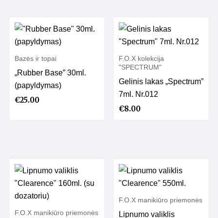
Bazės ir topai
F.O.X kolekcija
"SPECTRUM"
„Rubber Base” 30ml.
Gelinis lakas „Spectrum”
(papyldymas)
7ml. Nr.012
€
25.00
€
8.00
F.O.X manikiūro priemonės
F.O.X manikiūro priemonės
Lipnumo valiklis