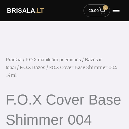
Pereiti
0
BRISALA
.LT
prie
€
0.00
turinio
/
/
Pradžia
F.O.X manikiūro priemonės
Bazės ir
/
/ F.O.X Cover Base Shimmer 004
topai
F.O.X Bazės
14ml.
F.O.X Cover Base
Shimmer 004