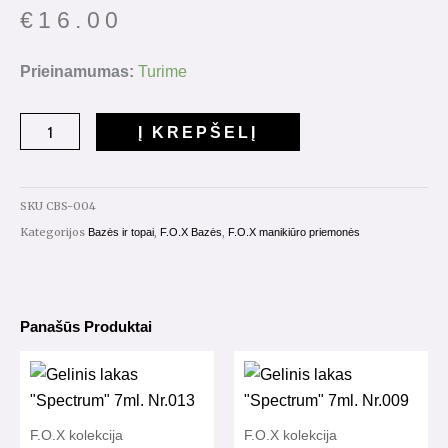
€
16.00
produkto
Prieinamumas:
Turime
kiekis:
F.O.X
Į KREPŠELĮ
Cover
Base
Shimmer
SKU
CBS-004
004
Kategorijos
,
,
Bazės ir topai
F.O.X Bazės
F.O.X manikiūro priemonės
14ml.
Panašūs Produktai
F.O.X kolekcija
F.O.X kolekcija