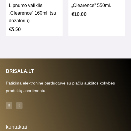
Lipnumo valiklis
„Clearence” 550ml.
„Clearence” 160ml. (su
€
10.00
dozatoriu)
€
5.50
BRISALA.LT
Patikima elektroninė parduotuvė su plačiu aukštos kokybės
produktų asortimentu.
F
I
a
n
c
s
e
t
b
a
o
g
o
r
k
a
kontaktai
-
m
f