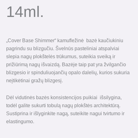
14ml.
„Cover Base Shimmer“ kamufležinė bazė kaučiukiniu
pagrindu su blizgučiu. Švelnūs pasteliniai atspalviai
slepia nagų plokštelės trūkumus, suteikia sveiką ir
prižiūrimą nagų išvaizdą. Bazėje taip pat yra žvilgančio
blizgesio ir spinduliuojančių opalo dalelių, kurios sukuria
neįtikėtinai gražų blizgesį.
Dėl vidutinės bazės konsistencijos puikiai išsilygina,
todėl galite sukurti tobulą nagų plokštės architektūrą.
Sustiprina ir išlyginkite nagą, suteikite nagui tvirtumo ir
elastingumo.