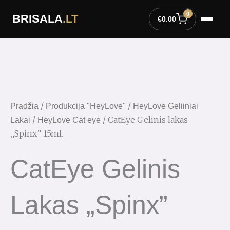
Pereiti
0
BRISALA
.LT
prie
€
0.00
turinio
produkto
kiekis:
CatEye
Gelinis
lakas
/
/
Pradžia
Produkcija "HeyLove"
HeyLove Geliiniai
"Spinx"
/
/ CatEye Gelinis lakas
Lakai
HeyLove Cat eye
15ml.
„Spinx” 15ml.
CatEye Gelinis
Lakas „Spinx”