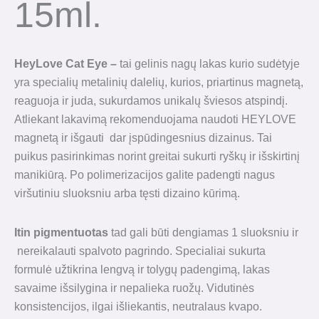
15ml.
HeyLove Cat Eye –
tai gelinis nagų lakas kurio sudėtyje
yra specialių metalinių dalelių, kurios, priartinus magnetą,
reaguoja ir juda, sukurdamos unikalų šviesos atspindį.
Atliekant lakavimą rekomenduojama naudoti HEYLOVE
magnetą ir išgauti dar įspūdingesnius dizainus. Tai
puikus pasirinkimas norint greitai sukurti ryškų ir išskirtinį
manikiūrą. Po polimerizacijos galite padengti nagus
viršutiniu sluoksniu arba tęsti dizaino kūrimą.
Itin pigmentuotas
tad gali būti dengiamas 1 sluoksniu ir
nereikalauti spalvoto pagrindo. Specialiai sukurta
formulė užtikrina lengvą ir tolygų padengimą, lakas
savaime išsilygina ir nepalieka ruožų. Vidutinės
konsistencijos, ilgai išliekantis, neutralaus kvapo.