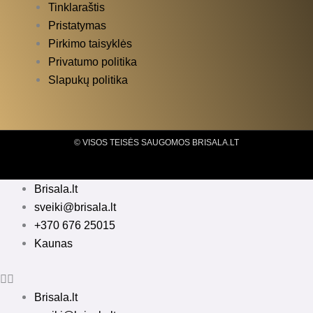
Tinklaraštis
Pristatymas
Pirkimo taisyklės
Privatumo politika
Slapukų politika
© VISOS TEISĖS SAUGOMOS BRISALA.LT
Brisala.lt
sveiki@brisala.lt
+370 676 25015
Kaunas
Brisala.lt