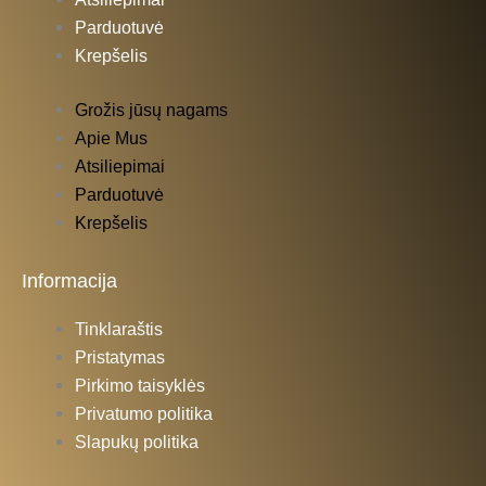
Parduotuvė
Krepšelis
Grožis jūsų nagams
Apie Mus
Atsiliepimai
Parduotuvė
Krepšelis
Informacija
Tinklaraštis
Pristatymas
Pirkimo taisyklės
Privatumo politika
Slapukų politika