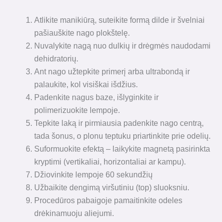
Atlikite manikiūrą, suteikite formą dilde ir švelniai
pašiauškite nago plokštelę.
Nuvalykite nagą nuo dulkių ir drėgmės naudodami
dehidratorių.
Ant nago užtepkite primerį arba ultrabondą ir
palaukite, kol visiškai išdžius.
Padenkite nagus baze, išlyginkite ir
polimerizuokite lempoje.
Tepkite laką ir pirmiausia padenkite nago centrą,
tada šonus, o plonu teptuku priartinkite prie odelių.
Suformuokite efektą – laikykite magnetą pasirinkta
kryptimi (vertikaliai, horizontaliai ar kampu).
Džiovinkite lempoje 60 sekundžių
Užbaikite dengimą viršutiniu (top) sluoksniu.
Procedūros pabaigoje pamaitinkite odeles
drėkinamuoju aliejumi.