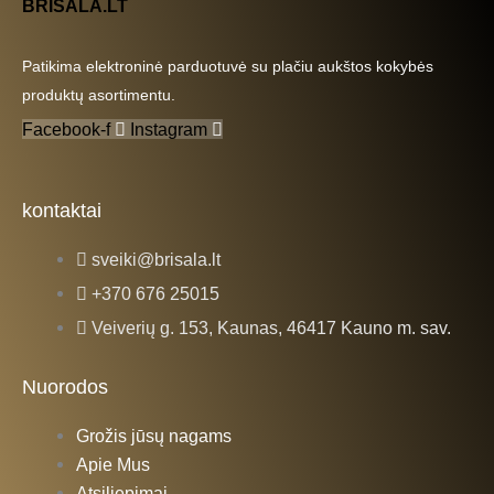
BRISALA.LT
Patikima elektroninė parduotuvė su plačiu aukštos kokybės
produktų asortimentu.
Facebook-f
Instagram
kontaktai
sveiki@brisala.lt
+370 676 25015
Veiverių g. 153, Kaunas, 46417 Kauno m. sav.
Nuorodos
Grožis jūsų nagams
Apie Mus
Atsiliepimai