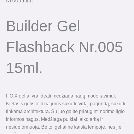
Nr.005 15ml.
Builder Gel
Flashback Nr.005
15ml.
F.O.X geliai yra ideali medžiaga nagų modeliavimui.
Kietasis gelis leidžia jums sukurti tvirtą pagrindą, sukurti
tinkamą architektūrą. Su juo galite priauginti norimo ilgio
ir formos nagus. Medžiaga puikiai laiko arką ir
nesideformuoja. Be to, geliai ne kaista lempoje, nes jie