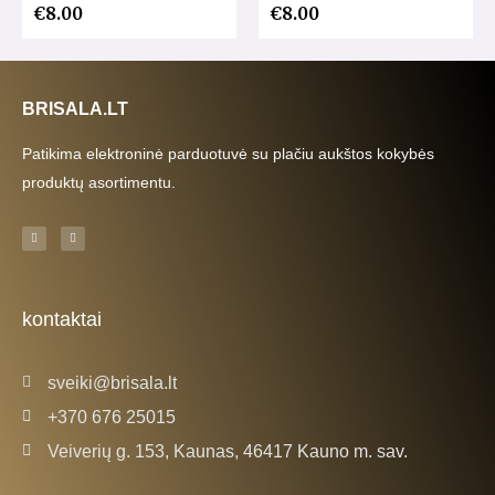
€
8.00
€
8.00
BRISALA.LT
Patikima elektroninė parduotuvė su plačiu aukštos kokybės
produktų asortimentu.
F
I
a
n
c
s
e
t
b
a
o
g
o
r
k
a
kontaktai
-
m
f
sveiki@brisala.lt
+370 676 25015
Veiverių g. 153, Kaunas, 46417 Kauno m. sav.