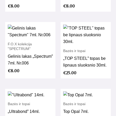
€
8.00
€
8.00
F.O.X kolekcija
"SPECTRUM"
Bazės ir topai
Gelinis lakas „Spectrum”
„TOP STEEL” topas be
7ml. Nr.006
lipnaus sluoksnio 30ml.
€
8.00
€
25.00
Bazės ir topai
Bazės ir topai
„Ultrabond” 14ml.
Top Opal 7ml.