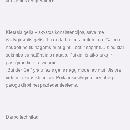
yra žemos temperatūros.
Kietasis gelis – skystos konsistencijos, savaime
išsilyginantis gelis. Tinka darbui be apdildinimo. Galima
naudoti ne tik nagams priaugintii, bet ir stiprinti. Jis puikiai
sukimba su natūraliais nagais. Puikiai išlaiko arką ir
pasižymi dideliu tvirtumu.
„Builder Gel“ yra trifazis gelis nagų modeliavimui. Jis yra
vidutinio konsistencijos. Puikiai susilygina, nenubėga,
patogu dirbti net pradedantiesiems.
Darbo technika: