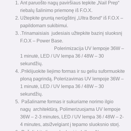
Ant paruošto nagų paviršiaus tepkite „Nail Prep“
riebalų šalinimo priemonę iš F.O.X.
Užtepkite gruntą nerūgštinį „Ultra Bond“ iš F.O.X –
papildomam sukibimui.
.Trinamaisiais judesiais užtepkite bazinį sluoksnį
F.O.X – Power Base.
Polerimizacija UV lempoje 36W –
1 minutė, LED / UV lempa 36 / 48W – 30
sekundžių.
.Priklijuokite liejimo formas ir su geliu suformuokite
ploną pagrindą. Polerizavimas UV lempoje 36W –
1 minutė, LED / UV lempa 36 / 48W – 30
sekundžių.
Pašaliname formas ir sukuriame norimo ilgio
nagų architektūrą. Polimerizuojama UV lempoje
36W – 2-3 minutes, LED / UV lempa 36 / 48W – 2-
4 minutes, atsižvelgiant į tepamo sluoksnio storį.