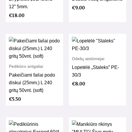
12” 5mm.
€
9.00
€
18.00
Odelių atstūmėjai
Pedikiūro antgaliai
Lopetėlė „Staleks” PE-
Pakeičiami failai podo
30/3
diskui (25mm.) L 240
€
8.00
gritų 50vnt. (soft)
€
5.50