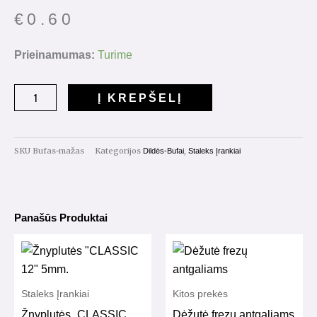
€
0.60
produkto
Prieinamumas:
Turime
kiekis:
Bufas
Į KREPŠELĮ
100/180
gritų
(mažas)
SKU
Bufas-mažas
Kategorijos
,
Dildės-Bufai
Staleks Įrankiai
Panašūs Produktai
Staleks Įrankiai
Kitos prekės
Žnyplutės „CLASSIC
Dėžutė frezų antgaliams