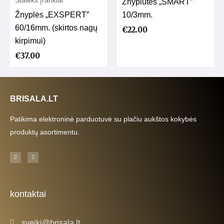
Staleks Įrankiai
Žnyplutės „SMART”
Žnyplės „EXSPERT”
10/3mm.
60/16mm. (skirtos nagų
€
22.00
kirpimui)
€
37.00
BRISALA.LT
Patikima elektroninė parduotuvė su plačiu aukštos kokybės
produktų asortimentu.
F
I
a
n
c
s
e
t
b
a
o
g
o
r
k
a
kontaktai
-
m
f
sveiki@brisala.lt