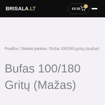
Pereiti
0
BRISALA
.LT
prie
€
0.00
turinio
/
/ Bufas 100/180 gritų (mažas)
Pradžia
Staleks Įrankiai
Bufas 100/180
Gritų (mažas)