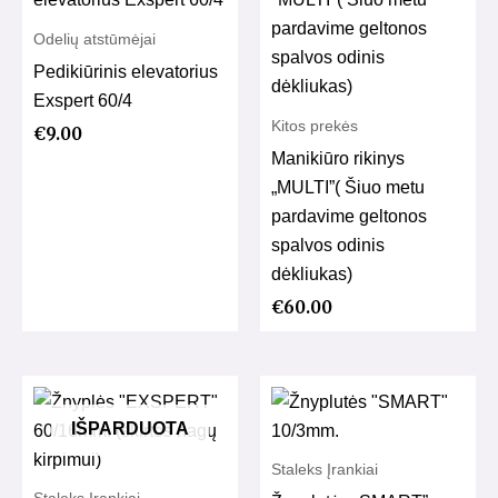
Odelių atstūmėjai
Pedikiūrinis elevatorius
Exspert 60/4
Kitos prekės
€
9.00
Manikiūro rikinys
„MULTI”( Šiuo metu
pardavime geltonos
spalvos odinis
dėkliukas)
€
60.00
IŠPARDUOTA
Staleks Įrankiai