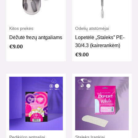
Kitos prekės
Odelių atstūmėjai
Dėžutė frezų antgaliams
Lopetėlė „Staleks” PE-
30/4.3 (kairerankėm)
€
9.00
€
9.00
Pedikiūro antgaliai
Staleks Įrankiai