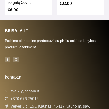
80 gritų 50vnt.
€
22.00
€
6.00
BRISALA.LT
Patikima elektroninė parduotuvė su plačiu aukštos kokybės
produktų asortimentu.
F
I
a
n
c
s
e
t
b
a
o
g
o
r
k
a
kontaktai
-
m
f
sveiki@brisala.lt
+370 676 25015
Veiverių g. 153, Kaunas, 46417 Kauno m. sav.