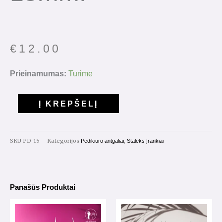
€
12.00
produkto
Prieinamumas:
Turime
kiekis:
Podo
Į KREPŠELĮ
diskas
S
15mm.
SKU
PD-15
Kategorijos
,
Pedikiūro antgaliai
Staleks Įrankiai
Panašūs Produktai