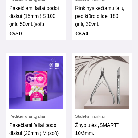
Pakeičiami failai podoi
Rinkinys kečiamų failų
diskui (15mm.) S 100
pedikiūro dildei 180
gritų 50vnt.(soft)
gritų 30vnt.
€
5.50
€
8.50
Pedikiūro antgaliai
Staleks Įrankiai
Pakečiami failai podo
Žnyplutės „SMART”
diskui (20mm.) M (soft)
10/3mm.