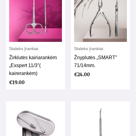
Staleks Įrankiai
Staleks Įrankiai
Žirklutės kairiarankėm
Žnyplutės „SMART”
„Exspert 11/3″(
71/14mm.
kairerankėm)
€
24.00
€
19.00