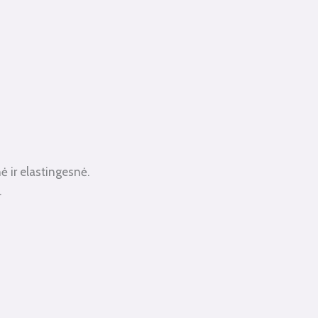
ė ir elastingesnė.
.