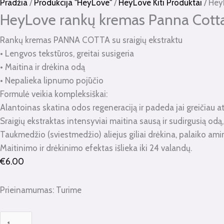
kiekis:
Pradžia
/
Produkcija "HeyLove"
/
HeyLove Kiti Produktai
/ Hey
HeyLove
HeyLove rankų kremas Panna Cott
rankų
Rankų kremas PANNA COTTA su sraigių ekstraktu
kremas
• Lengvos tekstūros, greitai susigeria
Panna
• Maitina ir drėkina odą
Cotta
• Nepalieka lipnumo pojūčio
30ml.
Formulė veikia kompleksiškai:
Alantoinas skatina odos regeneraciją ir padeda jai greičiau at
Sraigių ekstraktas intensyviai maitina sausą ir sudirgusią odą
Taukmedžio (sviestmedžio) aliejus giliai drėkina, palaiko ami
Maitinimo ir drėkinimo efektas išlieka iki 24 valandų.
€
6.00
Prieinamumas:
Turime