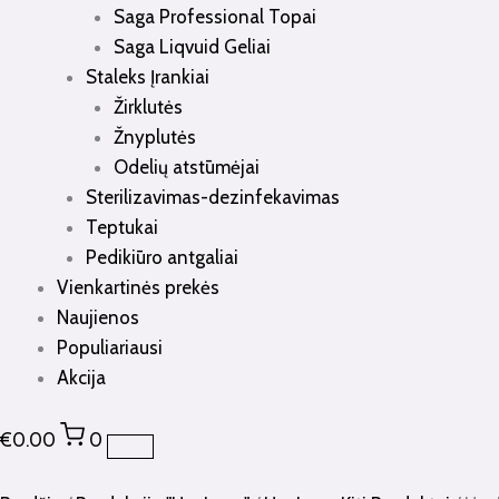
Saga Professional Topai
Saga Liqvuid Geliai
Staleks Įrankiai
Žirklutės
Žnyplutės
Odelių atstūmėjai
Sterilizavimas-dezinfekavimas
Teptukai
Pedikiūro antgaliai
Vienkartinės prekės
Naujienos
Populiariausi
Akcija
€
0.00
0
produkto