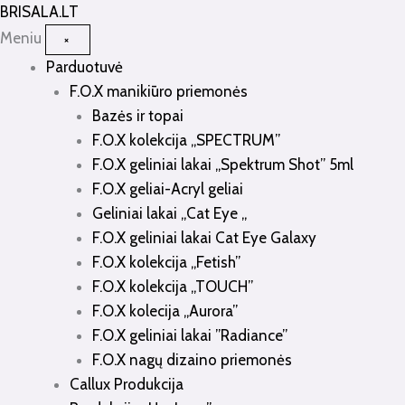
Pereiti
BRISALA
.LT
prie
Meniu
×
turinio
Parduotuvė
F.O.X manikiūro priemonės
Bazės ir topai
F.O.X kolekcija „SPECTRUM”
F.O.X geliniai lakai „Spektrum Shot” 5ml
F.O.X geliai-Acryl geliai
Geliniai lakai „Cat Eye „
F.O.X geliniai lakai Cat Eye Galaxy
F.O.X kolekcija „Fetish”
F.O.X kolekcija „TOUCH”
F.O.X kolecija „Aurora”
F.O.X geliniai lakai ”Radiance”
F.O.X nagų dizaino priemonės
Callux Produkcija