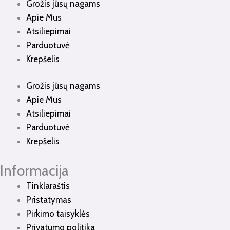
Grožis jūsų nagams
Apie Mus
Atsiliepimai
Parduotuvė
Krepšelis
Grožis jūsų nagams
Apie Mus
Atsiliepimai
Parduotuvė
Krepšelis
Informacija
Tinklaraštis
Pristatymas
Pirkimo taisyklės
Privatumo politika