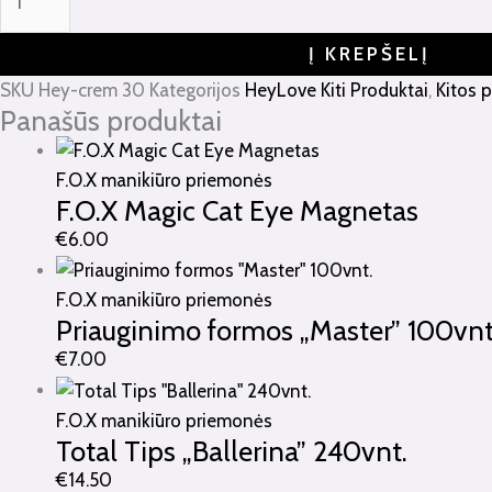
Į KREPŠELĮ
SKU
Hey-crem 30
Kategorijos
HeyLove Kiti Produktai
,
Kitos 
Panašūs produktai
F.O.X manikiūro priemonės
F.O.X Magic Cat Eye Magnetas
€
6.00
F.O.X manikiūro priemonės
Priauginimo formos „Master” 100vnt
€
7.00
F.O.X manikiūro priemonės
Total Tips „Ballerina” 240vnt.
€
14.50