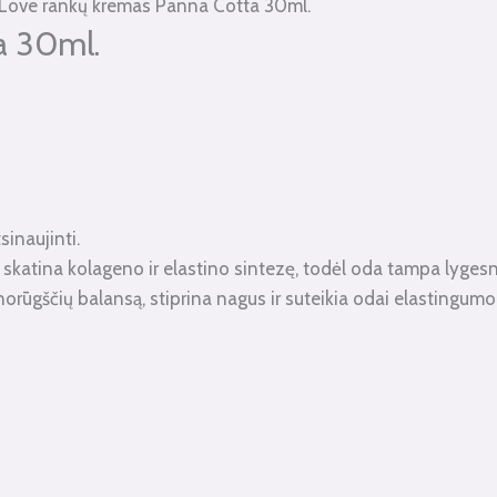
Love rankų kremas Panna Cotta 30ml.
a 30ml.
sinaujinti.
, skatina kolageno ir elastino sintezę, todėl oda tampa lygesn
norūgščių balansą, stiprina nagus ir suteikia odai elastingumo