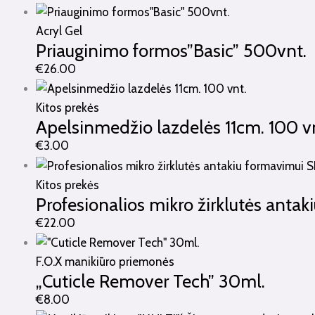
Acryl Gel
Priauginimo formos”Basic” 500vnt.
€
26.00
Kitos prekės
Apelsinmedžio lazdelės 11cm. 100 v
€
3.00
Kitos prekės
Profesionalios mikro žirklutės anta
€
22.00
F.O.X manikiūro priemonės
„Cuticle Remover Tech” 30ml.
€
8.00