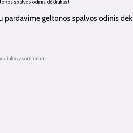
u pardavime geltonos spalvos odinis dėkl
produktų asortimentu.