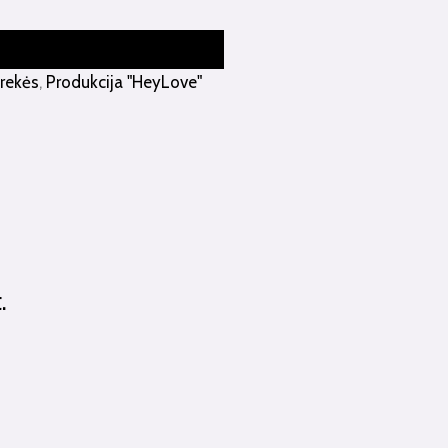
prekės
,
Produkcija "HeyLove"
.