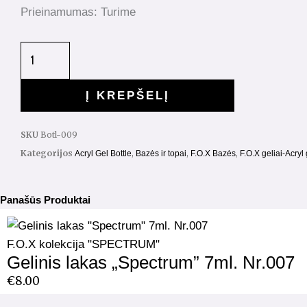
Prieinamumas:
Turime
Į KREPŠELĮ
SKU
Botl-009
Kategorijos
,
,
,
Acryl Gel Bottle
Bazės ir topai
F.O.X Bazės
F.O.X geliai-Acryl 
Panašūs Produktai
F.O.X kolekcija "SPECTRUM"
Gelinis lakas „Spectrum” 7ml. Nr.007
€
8.00