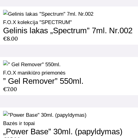
F.O.X kolekcija "SPECTRUM"
Gelinis lakas „Spectrum” 7ml. Nr.002
€
8.00
F.O.X manikiūro priemonės
” Gel Remover” 550ml.
€
7.00
Bazės ir topai
„Power Base” 30ml. (papyldymas)