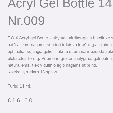
Acryl Gel Bottle 14
Nr.009
F.O.X Acryl gel Bottle – skystas akrilas-gelis buteliuke s
natūraliems nagams stiprinti ir laisvo krašto „pailginim
optimaliai sujungia gelio ir akrilo stiprumą ir padeda su
plokštelės formą. Priemonė greitai išsilygina, gali būti
natūraliems, tiek vidutinio ilgio nagams stiprinti.
Kolekciją sudaro 13 spalvų
Tūris: 14 ml.
€
16.00