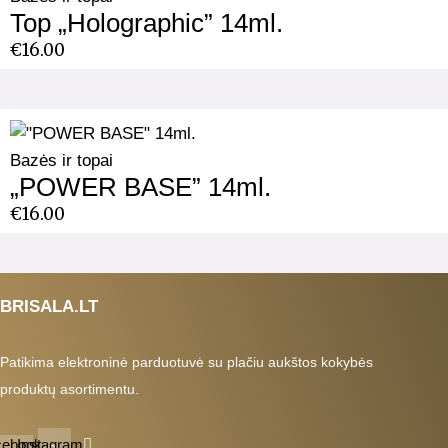
Top „Holographic” 14ml.
€
16.00
Bazės ir topai
„POWER BASE” 14ml.
€
16.00
BRISALA.LT
Patikima elektroninė parduotuvė su plačiu aukštos kokybės
produktų asortimentu.
cebook-
Instagram