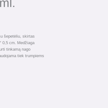
ml.
u šepetėliu, skirtas
ui“ 0,5 cm. Medžiaga
kurti tinkamą nago
 naudojama tiek trumpiems