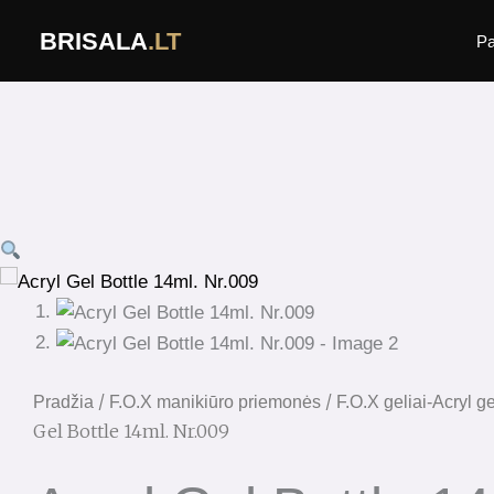
Pereiti
BRISALA
.LT
Pa
prie
turinio
produkto
kiekis:
Acryl
Gel
Bottle
14ml.
Nr.009
/
/
Pradžia
F.O.X manikiūro priemonės
F.O.X geliai-Acryl ge
Gel Bottle 14ml. Nr.009