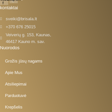
f
kontaktai
sveiki@brisala.lt
+370 676 25015
Veiverių g. 153, Kaunas,
46417 Kauno m. sav.
Nuorodos
Grožis jūsų nagams
Apie Mus
Atsiliepimai
Parduotuvė
Krepšelis