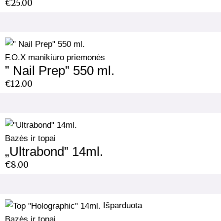
€
25.00
F.O.X manikiūro priemonės
” Nail Prep” 550 ml.
€
12.00
Bazės ir topai
„Ultrabond” 14ml.
€
8.00
Išparduota
Bazės ir topai