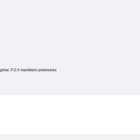
,
geliai
F.O.X manikiūro priemonės