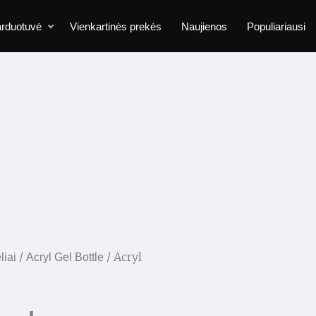
rduotuvė
Vienkartinės prekės
Naujienos
Populiariausi
/
/ Acryl
liai
Acryl Gel Bottle