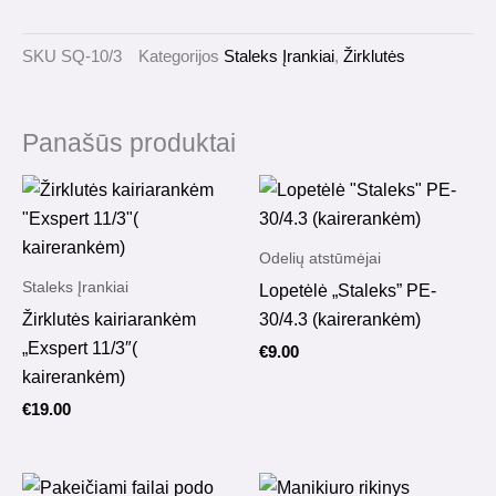
UNIQ10/3
SKU
SQ-10/3
Kategorijos
Staleks Įrankiai
,
Žirklutės
Panašūs produktai
Odelių atstūmėjai
Staleks Įrankiai
Lopetėlė „Staleks” PE-
Žirklutės kairiarankėm
30/4.3 (kairerankėm)
„Exspert 11/3″(
€
9.00
kairerankėm)
€
19.00