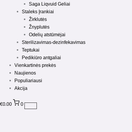
Saga Liqvuid Geliai
Staleks Įrankiai
Žirklutės
Žnyplutės
Odelių atstūmėjai
Sterilizavimas-dezinfekavimas
Teptukai
Pedikiūro antgaliai
Vienkartinės prekės
Naujienos
Populiariausi
Akcija
€
0.00
0