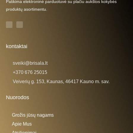
Patikima elektroninė parduotuvė su plačiu aukštos kokybės
produktų asortimentu.
F
I
a
n
c
s
e
t
b
a
o
g
o
r
k
a
kontaktai
-
m
f
sveiki@brisala.lt
+370 676 25015
Veiverių g. 153, Kaunas, 46417 Kauno m. sav.
Nuorodos
Grožis jūsų nagams
Apie Mus
Atsiliepimai