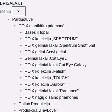
Pereiti
BRISALA
.LT
prie
Meniu
×
turinio
Parduotuvė
F.O.X manikiūro priemonės
Bazės ir topai
F.O.X kolekcija „SPECTRUM”
F.O.X geliniai lakai „Spektrum Shot” 5ml
F.O.X geliai-Acryl geliai
Geliniai lakai „Cat Eye „
F.O.X geliniai lakai Cat Eye Galaxy
F.O.X kolekcija „Fetish”
F.O.X kolekcija „TOUCH”
F.O.X kolecija „Aurora”
F.O.X geliniai lakai ”Radiance”
F.O.X nagų dizaino priemonės
Callux Produkcija
Produkcija „HeyLove”