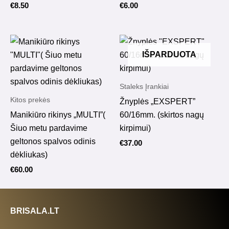
€
8.50
€
6.00
IŠPARDUOTA
Staleks Įrankiai
Kitos prekės
Žnyplės „EXSPERT”
Manikiūro rikinys „MULTI”(
60/16mm. (skirtos nagų
Šiuo metu pardavime
kirpimui)
geltonos spalvos odinis
€
37.00
dėkliukas)
€
60.00
BRISALA.LT