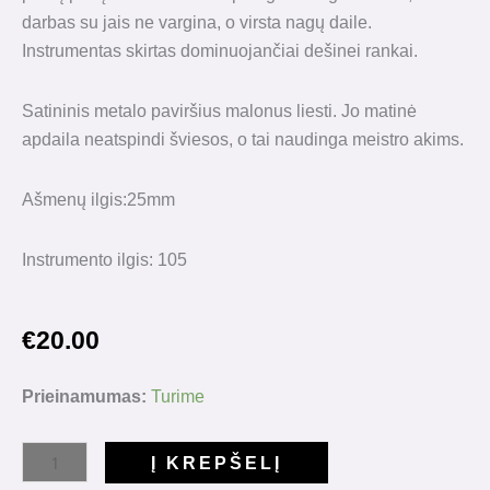
darbas su jais ne vargina, o virsta nagų daile.
Instrumentas skirtas dominuojančiai dešinei rankai.
Satininis metalo paviršius malonus liesti. Jo matinė
apdaila neatspindi šviesos, o tai naudinga meistro akims.
Ašmenų ilgis:25mm
Instrumento ilgis: 105
€
20.00
produkto
Prieinamumas:
Turime
kiekis:
Žirklutės
Į KREPŠELĮ
"Ballerina"