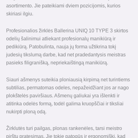
asortimento. Jie pateikiami dviem pozicijomis, kurios
skiriasi ilgiu.
Profesionalios žirklės Ballerina UNIQ 10 TYPE 3 skirtos
odelių šalinimui atliekant profesionalų manikiūrą ir
pedikiūrą. Patobulinta, nauja jų forma užtikrina tokį
judesių tikslumą darbe, kad net pradedantysis meistras
pasieks filigranišką, nepriekaištingą manikiūrą.
Siauri ašmenys suteikia ploniausią kirpimą net turintiems
subtilias, permatomas odeles, nepažeidžiant jos ar nago
plokštelės paviršiaus. Ašmenų galiukai yra išlenkti ir
atitinka odelės formą, todėl galima kruopščiai ir tiksliai
nukirpti ploną odą.
Žirklutės turi pailgas, plonas rankenėles, tarsi meistro
pirštų pratęsimas. Jie tokie patogūs ir ergonomiški, kad