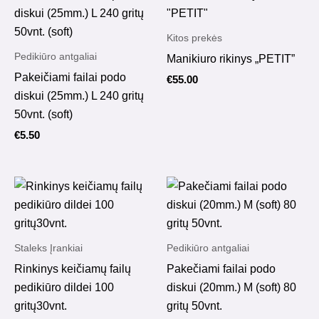
Kitos prekės
Pedikiūro antgaliai
Manikiuro rikinys „PETIT”
Pakeičiami failai podo
€
55.00
diskui (25mm.) L 240 gritų
50vnt. (soft)
€
5.50
Staleks Įrankiai
Pedikiūro antgaliai
Rinkinys keičiamų failų
Pakečiami failai podo
pedikiūro dildei 100
diskui (20mm.) M (soft) 80
gritų30vnt.
gritų 50vnt.