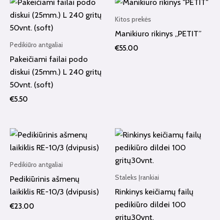
Kitos prekės
Manikiuro rikinys „PETIT”
Pedikiūro antgaliai
€
55.00
Pakeičiami failai podo
diskui (25mm.) L 240 gritų
50vnt. (soft)
€
5.50
Pedikiūro antgaliai
Staleks Įrankiai
Pedikiūrinis ašmenų
laikiklis RE-10/3 (dvipusis)
Rinkinys keičiamų failų
pedikiūro dildei 100
€
23.00
gritų30vnt.