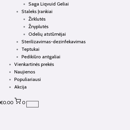
Saga Liqvuid Geliai
Staleks Įrankiai
Žirklutės
Žnyplutės
Odelių atstūmėjai
Sterilizavimas-dezinfekavimas
Teptukai
Pedikiūro antgaliai
Vienkartinės prekės
Naujienos
Populiariausi
Akcija
€
0.00
0