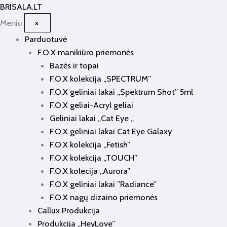
Pereiti
BRISALA
.LT
prie
Meniu
×
turinio
Parduotuvė
F.O.X manikiūro priemonės
Bazės ir topai
F.O.X kolekcija „SPECTRUM”
F.O.X geliniai lakai „Spektrum Shot” 5ml
F.O.X geliai-Acryl geliai
Geliniai lakai „Cat Eye „
F.O.X geliniai lakai Cat Eye Galaxy
F.O.X kolekcija „Fetish”
F.O.X kolekcija „TOUCH”
F.O.X kolecija „Aurora”
F.O.X geliniai lakai ”Radiance”
F.O.X nagų dizaino priemonės
Callux Produkcija
Produkcija „HeyLove”