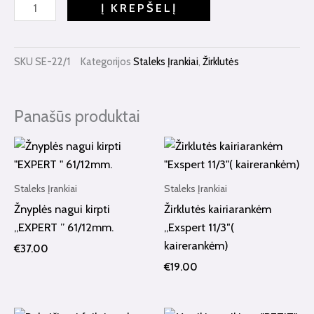
Žirklutės
Į KREPŠELĮ
"EXSPERT"
22/1
SKU
SE-22/1
Kategorijos
Staleks Įrankiai
,
Žirklutės
Panašūs produktai
Staleks Įrankiai
Staleks Įrankiai
Žnyplės nagui kirpti
Žirklutės kairiarankėm
„EXPERT ” 61/12mm.
„Exspert 11/3″(
kairerankėm)
€
37.00
€
19.00