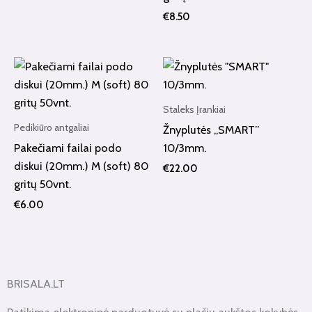
€
8.50
Staleks Įrankiai
Pedikiūro antgaliai
Žnyplutės „SMART”
Pakečiami failai podo
10/3mm.
diskui (20mm.) M (soft) 80
€
22.00
gritų 50vnt.
€
6.00
BRISALA.LT
Patikima elektroninė parduotuvė su plačiu aukštos kokybės