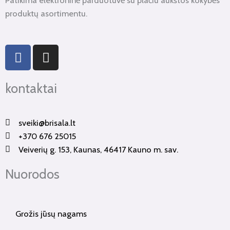
produktų asortimentu.
F
I
a
n
c
s
kontaktai
e
t
b
a
o
g
sveiki@brisala.lt
o
r
+370 676 25015
k
a
Veiverių g. 153, Kaunas, 46417 Kauno m. sav.
-
m
f
Nuorodos
Grožis jūsų nagams