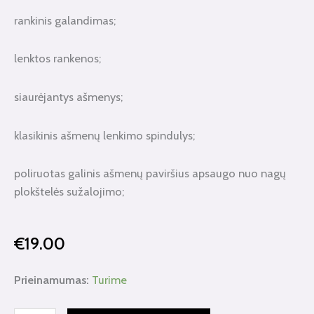
rankinis galandimas;
lenktos rankenos;
siaurėjantys ašmenys;
klasikinis ašmenų lenkimo spindulys;
poliruotas galinis ašmenų paviršius apsaugo nuo nagų
plokštelės sužalojimo;
€
19.00
produkto
Prieinamumas:
Turime
kiekis: