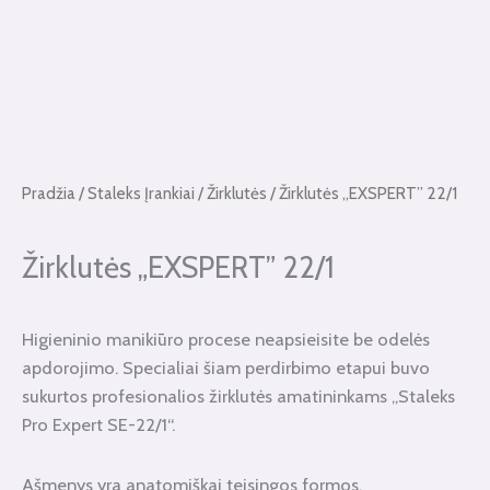
Pradžia
/
Staleks Įrankiai
/
Žirklutės
/ Žirklutės „EXSPERT” 22/1
Žirklutės „EXSPERT” 22/1
Higieninio manikiūro procese neapsieisite be odelės
apdorojimo. Specialiai šiam perdirbimo etapui buvo
sukurtos profesionalios žirklutės amatininkams „Staleks
Pro Expert SE-22/1“.
Ašmenys yra anatomiškai teisingos formos.