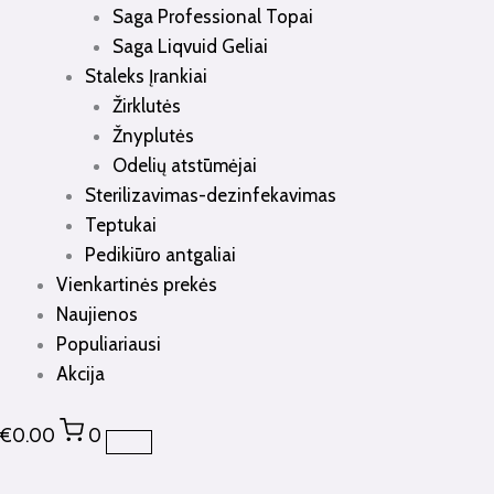
Saga Professional Topai
Saga Liqvuid Geliai
Staleks Įrankiai
Žirklutės
Žnyplutės
Odelių atstūmėjai
Sterilizavimas-dezinfekavimas
Teptukai
Pedikiūro antgaliai
Vienkartinės prekės
Naujienos
Populiariausi
Akcija
€
0.00
0
produkto