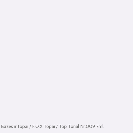
/
Bazės ir topai
/
F.O.X Topai
/ Top Tonal Nr.009 7ml.