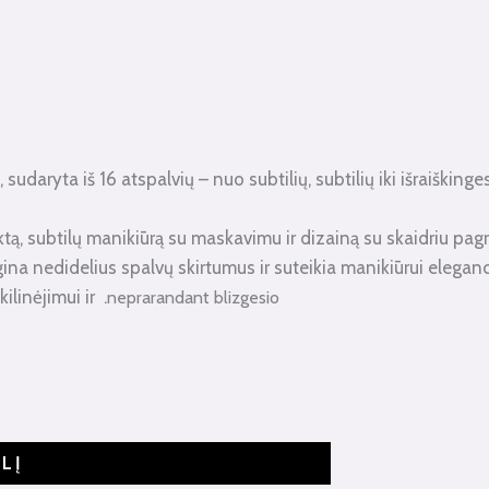
udaryta iš 16 atspalvių – nuo ​​subtilių, subtilių iki išraišking
tą, subtilų manikiūrą su maskavimu ir dizainą su skaidriu pagr
gina nedidelius spalvų skirtumus ir suteikia manikiūrui elegan
linėjimui ir .
neprarandant blizgesio
ELĮ