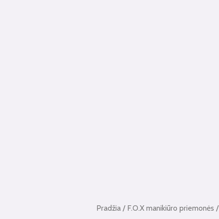
Pradžia
/
F.O.X manikiūro priemonės