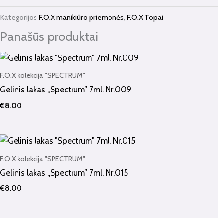
Kategorijos
F.O.X manikiūro priemonės
,
F.O.X Topai
Panašūs produktai
F.O.X kolekcija "SPECTRUM"
Gelinis lakas „Spectrum” 7ml. Nr.009
€
8.00
F.O.X kolekcija "SPECTRUM"
Gelinis lakas „Spectrum” 7ml. Nr.015
€
8.00