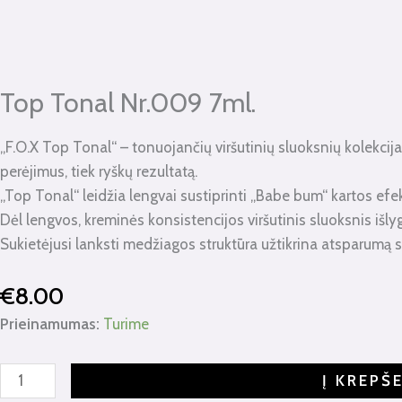
kiekis:
Top
Tonal
Nr.009
Top Tonal Nr.009 7ml.
7ml.
„F.O.X Top Tonal“ – tonuojančių viršutinių sluoksnių kolekcija, s
perėjimus, tiek ryškų rezultatą.
„Top Tonal“ leidžia lengvai sustiprinti „Babe bum“ kartos efek
Dėl lengvos, kreminės konsistencijos viršutinis sluoksnis išly
Sukietėjusi lanksti medžiagos struktūra užtikrina atsparumą ski
€
8.00
Prieinamumas:
Turime
Į KREPŠ