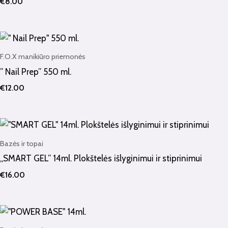
€
8.00
F.O.X manikiūro priemonės
” Nail Prep” 550 ml.
€
12.00
Bazės ir topai
„SMART GEL” 14ml. Plokštelės išlyginimui ir stiprinimui
€
16.00