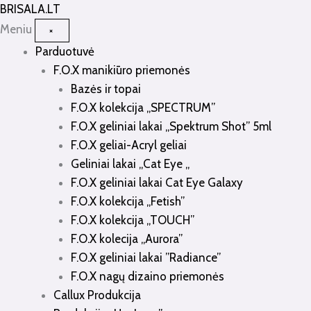
Pereiti
BRISALA
.LT
prie
Meniu
×
turinio
Parduotuvė
F.O.X manikiūro priemonės
Bazės ir topai
F.O.X kolekcija „SPECTRUM”
F.O.X geliniai lakai „Spektrum Shot” 5ml
F.O.X geliai-Acryl geliai
Geliniai lakai „Cat Eye „
F.O.X geliniai lakai Cat Eye Galaxy
F.O.X kolekcija „Fetish”
F.O.X kolekcija „TOUCH”
F.O.X kolecija „Aurora”
F.O.X geliniai lakai ”Radiance”
F.O.X nagų dizaino priemonės
Callux Produkcija