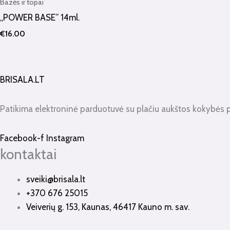
Bazės ir topai
„POWER BASE” 14ml.
€
16.00
BRISALA.LT
Patikima elektroninė parduotuvė su plačiu aukštos kokybės 
Facebook-f
Instagram
kontaktai
sveiki@brisala.lt
+370 676 25015
Veiverių g. 153, Kaunas, 46417 Kauno m. sav.