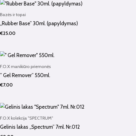
Bazės ir topai
„Rubber Base” 30ml. (papyldymas)
€
25.00
F.O.X manikiūro priemonės
” Gel Remover” 550ml.
€
7.00
F.O.X kolekcija "SPECTRUM"
Gelinis lakas „Spectrum” 7ml. Nr.012