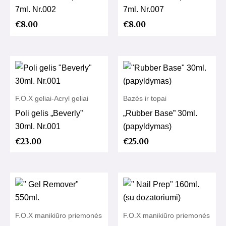
7ml. Nr.002
7ml. Nr.007
€
8.00
€
8.00
F.O.X geliai-Acryl geliai
Bazės ir topai
Poli gelis „Beverly”
„Rubber Base” 30ml.
30ml. Nr.001
(papyldymas)
€
23.00
€
25.00
F.O.X manikiūro priemonės
F.O.X manikiūro priemonės