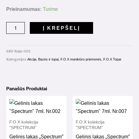
was:
is:
€8.00.
€5.00.
produkto
Prieinamumas:
Turime
kiekis:
Top
Į KREPŠELĮ
Rainbow
Nr.002
7ml.
SKU
Rain-002
Kategorijos
,
,
,
Akcija
Bazės ir topai
F.O.X manikiūro priemonės
F.O.X Topai
Panašūs Produktai
F.O.X kolekcija
F.O.X kolekcija
"SPECTRUM"
"SPECTRUM"
Gelinis lakas „Spectrum”
Gelinis lakas „Spectrum”