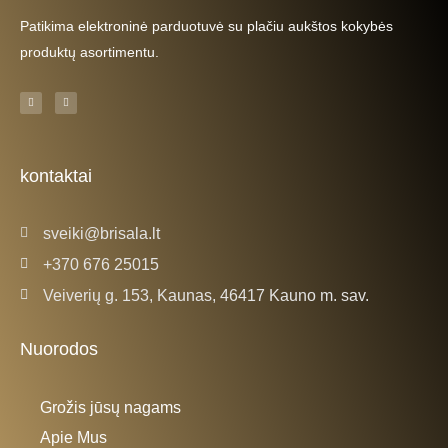
Patikima elektroninė parduotuvė su plačiu aukštos kokybės
produktų asortimentu.
F
I
a
n
c
s
e
t
b
a
o
g
o
r
k
a
kontaktai
-
m
f
sveiki@brisala.lt
+370 676 25015
Veiverių g. 153, Kaunas, 46417 Kauno m. sav.
Nuorodos
Grožis jūsų nagams
Apie Mus