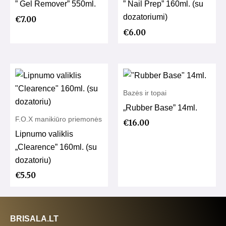
” Gel Remover” 550ml.
” Nail Prep” 160ml. (su
dozatoriumi)
€
7.00
€
6.00
Bazės ir topai
„Rubber Base” 14ml.
F.O.X manikiūro priemonės
€
16.00
Lipnumo valiklis
„Clearence” 160ml. (su
dozatoriu)
€
5.50
BRISALA.LT