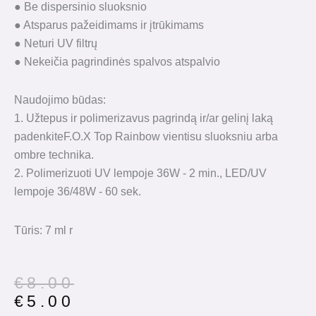
● Be dispersinio sluoksnio
● Atsparus pažeidimams ir įtrūkimams
● Neturi UV filtrų
● Nekeičia pagrindinės spalvos atspalvio
Naudojimo būdas:
1. Užtepus ir polimerizavus pagrindą ir/ar gelinį laką
padenkiteF.O.X Top Rainbow vientisu sluoksniu arba
ombre technika.
2. Polimerizuoti UV lempoje 36W - 2 min., LED/UV
lempoje 36/48W - 60 sek.
Tūris: 7 ml r
Original
Current
€
8.00
price
price
€
5.00