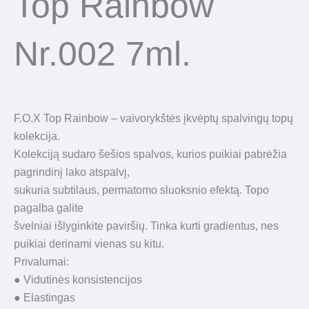
Top Rainbow
Nr.002 7ml.
F.O.X Top Rainbow – vaivorykštės įkvėptų spalvingų topų
kolekcija.
Kolekciją sudaro šešios spalvos, kurios puikiai pabrėžia
pagrindinį lako atspalvį,
sukuria subtilaus, permatomo sluoksnio efektą. Topo
pagalba galite
švelniai išlyginkite paviršių. Tinka kurti gradientus, nes
puikiai derinami vienas su kitu.
Privalumai:
● Vidutinės konsistencijos
● Elastingas