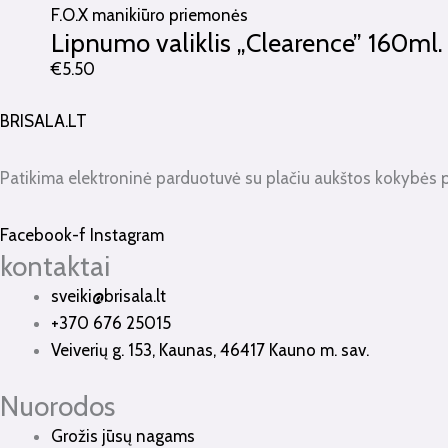
F.O.X manikiūro priemonės
Lipnumo valiklis „Clearence” 160ml. 
€
5.50
BRISALA.LT
Patikima elektroninė parduotuvė su plačiu aukštos kokybės 
Facebook-f
Instagram
kontaktai
sveiki@brisala.lt
+370 676 25015
Veiverių g. 153, Kaunas, 46417 Kauno m. sav.
Nuorodos
Grožis jūsų nagams