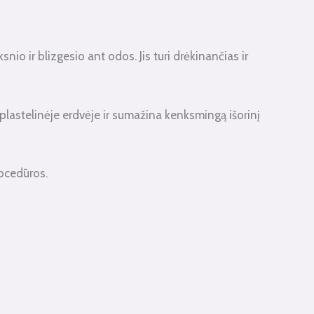
io ir blizgesio ant odos. Jis turi drėkinančias ir
plastelinėje erdvėje ir sumažina kenksmingą išorinį
rocedūros.