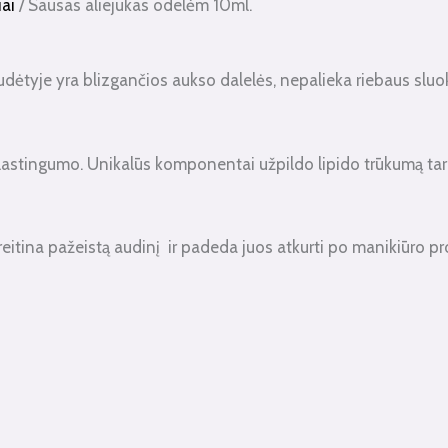
iai
/ Sausas aliejukas odelėm 10ml.
ėtyje yra blizgančios aukso dalelės, nepalieka riebaus sluoksn
 elastingumo. Unikalūs komponentai užpildo lipido trūkumą tar
eitina pažeistą audinį ir padeda juos atkurti po manikiūro p