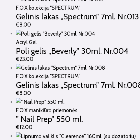
F.O.X kolekcija "SPECTRUM"
Gelinis lakas „Spectrum” 7ml. Nr.013
€
8.00
Acryl Gel
Poli gelis „Beverly” 30ml. Nr.004
€
23.00
F.O.X kolekcija "SPECTRUM"
Gelinis lakas „Spectrum” 7ml. Nr.00
€
8.00
F.O.X manikiūro priemonės
” Nail Prep” 550 ml.
€
12.00