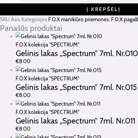
Į KREPŠELĮ
SKU
Asis
Kategorijos
F.O.X manikiūro priemonės
,
F.O.X pagalb
Panašūs produktai
F.O.X kolekcija "SPECTRUM"
Gelinis lakas „Spectrum” 7ml. Nr.010
€
8.00
F.O.X kolekcija "SPECTRUM"
Gelinis lakas „Spectrum” 7ml. Nr.015
€
8.00
F.O.X kolekcija "SPECTRUM"
Gelinis lakas „Spectrum” 7ml. Nr.011
€
8.00