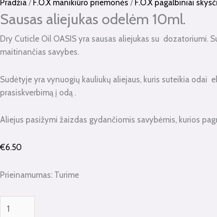
kiekis:
Pradžia
/
F.O.X manikiūro priemonės
/
F.O.X pagalbiniai skysč
Sausas
Sausas aliejukas odelėm 10ml.
aliejukas
Dry Cuticle Oil OASIS yra sausas aliejukas su dozatoriumi. Sud
odelėm
maitinančias savybes.
10ml.
Sudėtyje yra vynuogių kauliukų aliejaus, kuris suteikia odai
prasiskverbimą į odą .
Aliejus pasižymi žaizdas gydančiomis savybėmis, kurios pagr
€
6.50
Prieinamumas:
Turime