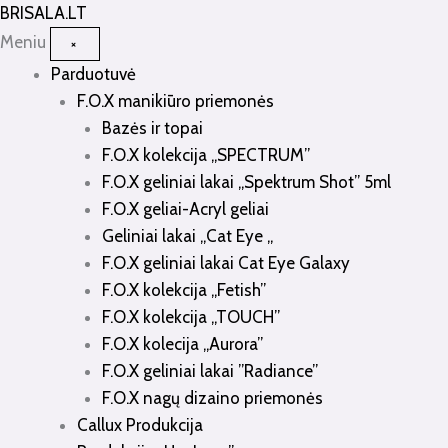
Pereiti
BRISALA
.LT
prie
Meniu
×
turinio
Parduotuvė
F.O.X manikiūro priemonės
Bazės ir topai
F.O.X kolekcija „SPECTRUM”
F.O.X geliniai lakai „Spektrum Shot” 5ml
F.O.X geliai-Acryl geliai
Geliniai lakai „Cat Eye „
F.O.X geliniai lakai Cat Eye Galaxy
F.O.X kolekcija „Fetish”
F.O.X kolekcija „TOUCH”
F.O.X kolecija „Aurora”
F.O.X geliniai lakai ”Radiance”
F.O.X nagų dizaino priemonės
Callux Produkcija