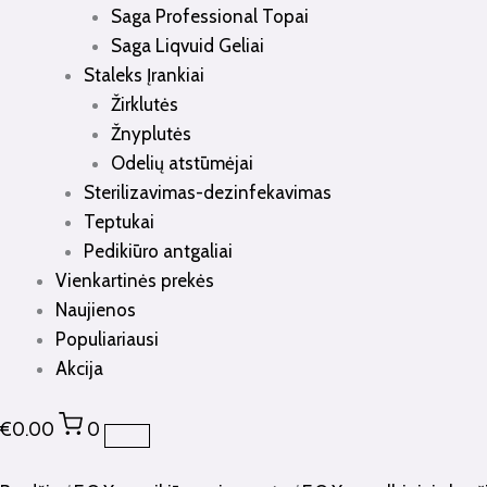
Saga Professional Topai
Saga Liqvuid Geliai
Staleks Įrankiai
Žirklutės
Žnyplutės
Odelių atstūmėjai
Sterilizavimas-dezinfekavimas
Teptukai
Pedikiūro antgaliai
Vienkartinės prekės
Naujienos
Populiariausi
Akcija
€
0.00
0
produkto