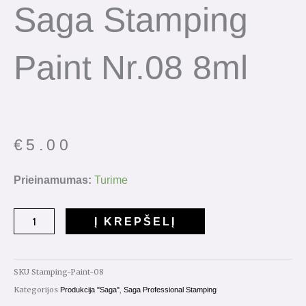
Saga Stamping
Paint Nr.08 8ml
€
5.00
produkto
Prieinamumas:
Turime
kiekis:
Saga
Į KREPŠELĮ
Stamping
Paint
Nr.08
SKU
Stamping-Paint-08
8ml
Kategorijos
,
Produkcija "Saga"
Saga Professional Stamping