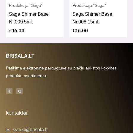
Produkcija "Saga"
Produkcija "Saga"
Saga Shimer Base
Saga Shimer Base
Nr.009 5ml.
Nr.008 15ml.
€
16.00
€
16.00
BRISALA.LT
Patikima elektroninė parduotuvė su plačiu aukštos kokybės
produktų asortimentu.
F
I
a
n
c
s
e
t
b
a
o
g
o
r
k
a
kontaktai
-
m
f
sveiki@brisala.lt