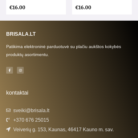
€
16.00
€
16.00
BRISALA.LT
Patikima elektroninė parduotuvė su plačiu aukštos kokybės
produktų asortimentu.
F
I
a
n
c
s
e
t
b
a
o
g
o
r
k
a
kontaktai
-
m
f
sveiki@brisala.lt
+370 676 25015
Veiverių g. 153, Kaunas, 46417 Kauno m. sav.