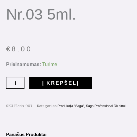
Nr.03 5ml.
€
8.00
produkto
Prieinamumas:
Turime
kiekis:
Saga
Į KREPŠELĮ
Professional
Platinum
Paint
SKU
Platin-003
Kategorijos
,
Produkcija "Saga"
Saga Professional Dizainui
Nr.03
5ml.
Panašūs Produktai