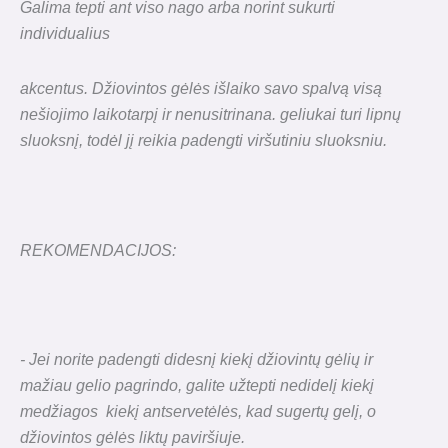
Galima tepti ant viso nago arba norint sukurti
individualius
akcentus. Džiovintos gėlės išlaiko savo spalvą visą
nešiojimo laikotarpį ir
nenusitrinana. geliukai turi lipnų
sluoksnį, todėl jį reikia padengti viršutiniu sluoksniu.
REKOMENDACIJOS:
- Jei norite padengti didesnį kiekį džiovintų gėlių ir
mažiau gelio pagrindo, galite
užtepti nedidelį kiekį
medžiagos kiekį ant
servetėlės, kad sugertų gelį, o
džiovintos gėlės liktų paviršiuje.