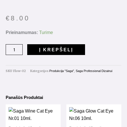
€
8.00
produkto
Prieinamumas:
Turime
kiekis:
Saga
Į KREPŠELĮ
Professional
Flower
Gel
SKU
Flow-02
Kategorijos
,
Produkcija "Saga"
Saga Professional Dizainui
Nr.02
5g.
Panašūs Produktai