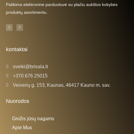
Patikima elektroninė parduotuvė su plačiu aukštos kokybės
produktų asortimentu.
F
I
a
n
c
s
e
t
b
a
o
g
o
r
k
a
kontaktai
-
m
f
sveiki@brisala.lt
+370 676 25015
Veiverių g. 153, Kaunas, 46417 Kauno m. sav.
Nuorodos
Grožis jūsų nagams
Apie Mus