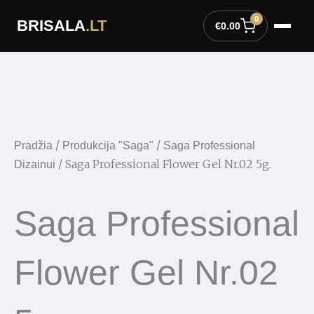
Pereiti
0
BRISALA
.LT
prie
€
0.00
turinio
/
/
Pradžia
Produkcija "Saga"
Saga Professional
/ Saga Professional Flower Gel Nr.02 5g.
Dizainui
Saga Professional
Flower Gel Nr.02