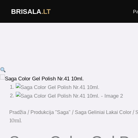
Pereiti
BRISALA
.LT
Pa
prie
turinio
produkto
kiekis:
Saga
Color
Gel
Polish
Nr.41
10ml.
/
/
/ 
Pradžia
Produkcija "Saga"
Saga Geliniai Lakai Color
10ml.