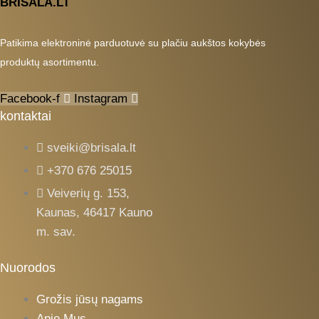
BRISALA.LT
Patikima elektroninė parduotuvė su plačiu aukštos kokybės
produktų asortimentu.
Facebook-f
Instagram
kontaktai
sveiki@brisala.lt
+370 676 25015
Veiverių g. 153,
Kaunas, 46417 Kauno
m. sav.
Nuorodos
Grožis jūsų nagams
Apie Mus