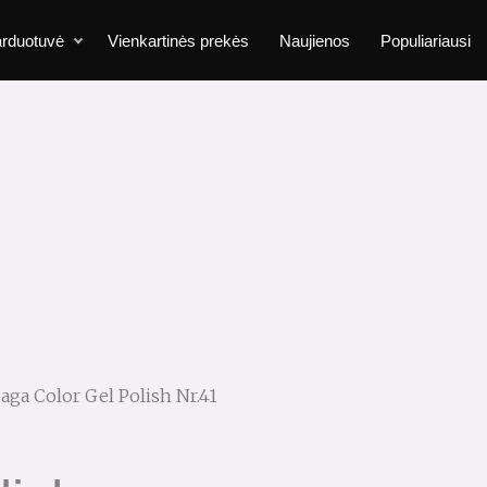
rduotuvė
Vienkartinės prekės
Naujienos
Populiariausi
Saga Color Gel Polish Nr.41