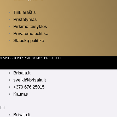
Tinklaraštis
Pristatymas
Pirkimo taisyklės
Privatumo politika
Slapukų politika
© VISOS TEISĖS SAUGOMOS BRISALA.LT
Brisala.lt
sveiki@brisala.lt
+370 676 25015
Kaunas
Brisala.lt