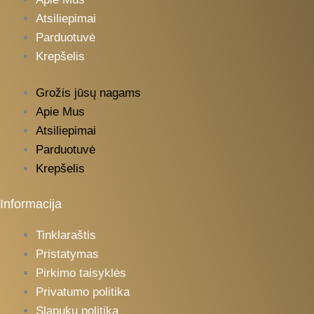
Atsiliepimai
Parduotuvė
Krepšelis
Grožis jūsų nagams
Apie Mus
Atsiliepimai
Parduotuvė
Krepšelis
Informacija
Tinklaraštis
Pristatymas
Pirkimo taisyklės
Privatumo politika
Slapukų politika