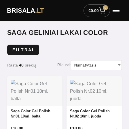
Pereiti
0
BRISALA
.LT
prie
€
0.00
turinio
SAGA GELINIAI LAKAI COLOR
FILTRAI
Rasta
40
prekių
Rikiuoti:
Saga Color Gel Polish
Saga Color Gel Polish
Nr.01 10ml. balta
Nr.02 10ml. juoda
→
→
€
10.00
€
10.00