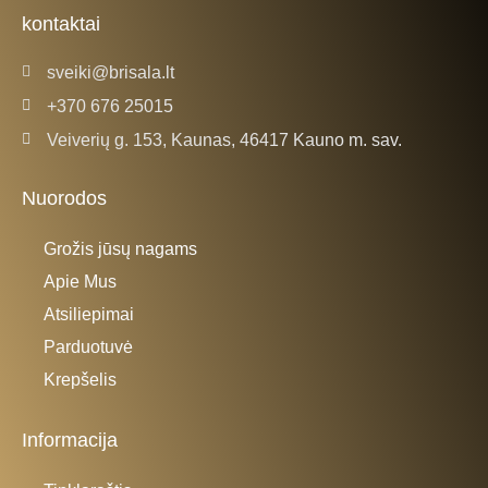
k
a
kontaktai
-
m
f
sveiki@brisala.lt
+370 676 25015
Veiverių g. 153, Kaunas, 46417 Kauno m. sav.
Nuorodos
Grožis jūsų nagams
Apie Mus
Atsiliepimai
Parduotuvė
Krepšelis
Informacija