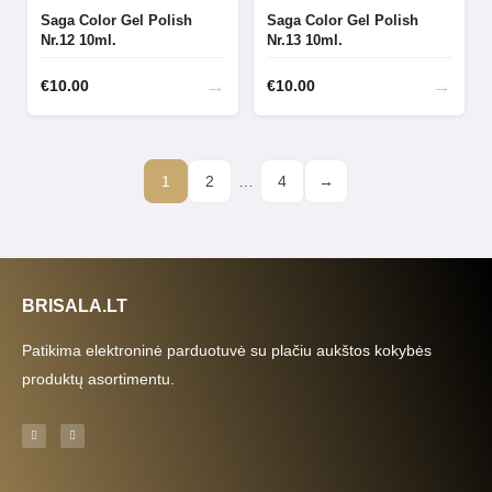
Saga Color Gel Polish
Saga Color Gel Polish
Nr.12 10ml.
Nr.13 10ml.
→
→
€
10.00
€
10.00
1
2
…
4
→
BRISALA.LT
Patikima elektroninė parduotuvė su plačiu aukštos kokybės
produktų asortimentu.
F
I
a
n
c
s
e
t
b
a
o
g
o
r