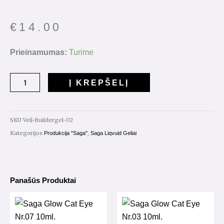
€
14.00
produkto
Prieinamumas:
Turime
kiekis:
Saga
Į KREPŠELĮ
Builder
Gel
Veil
SKU
Veil-Buildergel-02
Nr.02
Kategorijos
,
Produkcija "Saga"
Saga Liqvuid Geliai
15g
Panašūs Produktai