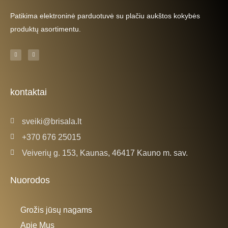
Patikima elektroninė parduotuvė su plačiu aukštos kokybės
produktų asortimentu.
F
I
a
n
c
s
e
t
b
a
o
g
o
r
k
a
kontaktai
-
m
f
sveiki@brisala.lt
+370 676 25015
Veiverių g. 153, Kaunas, 46417 Kauno m. sav.
Nuorodos
Grožis jūsų nagams
Apie Mus