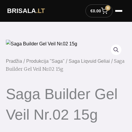
Pereiti
0
BRISALA
.LT
prie
€
0.00
turinio
/
/
/ Saga
Pradžia
Produkcija "Saga"
Saga Liqvuid Geliai
Builder Gel Veil Nr.02 15g
Saga Builder Gel
Veil Nr.02 15g