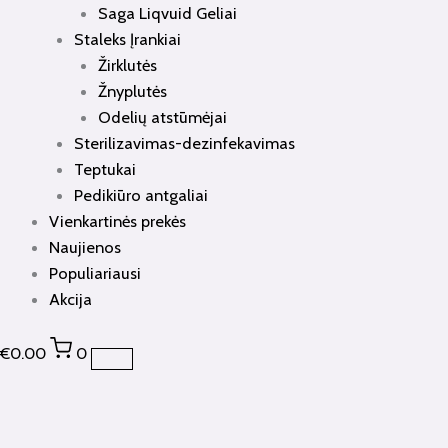
Saga Liqvuid Geliai
Staleks Įrankiai
Žirklutės
Žnyplutės
Odelių atstūmėjai
Sterilizavimas-dezinfekavimas
Teptukai
Pedikiūro antgaliai
Vienkartinės prekės
Naujienos
Populiariausi
Akcija
€
0.00
0