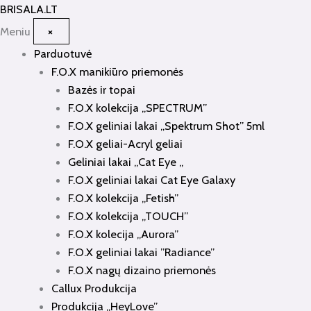
Pereiti
BRISALA
.LT
prie
Meniu
×
turinio
Parduotuvė
F.O.X manikiūro priemonės
Bazės ir topai
F.O.X kolekcija „SPECTRUM”
F.O.X geliniai lakai „Spektrum Shot” 5ml
F.O.X geliai-Acryl geliai
Geliniai lakai „Cat Eye „
F.O.X geliniai lakai Cat Eye Galaxy
F.O.X kolekcija „Fetish”
F.O.X kolekcija „TOUCH”
F.O.X kolecija „Aurora”
F.O.X geliniai lakai ”Radiance”
F.O.X nagų dizaino priemonės
Callux Produkcija
Produkcija „HeyLove”