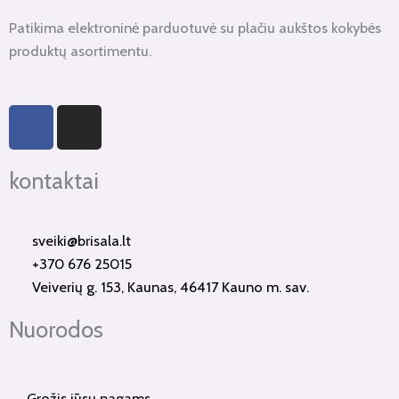
Patikima elektroninė parduotuvė su plačiu aukštos kokybės
produktų asortimentu.
F
I
a
n
c
s
kontaktai
e
t
b
a
o
g
sveiki@brisala.lt
o
r
+370 676 25015
k
a
Veiverių g. 153, Kaunas, 46417 Kauno m. sav.
-
m
f
Nuorodos
Grožis jūsų nagams