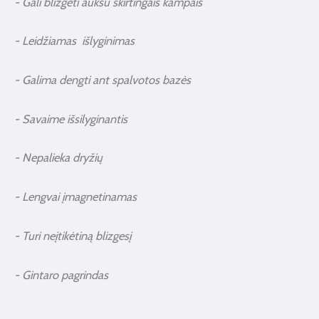
- Gali blizgėti auksu skirtingais kampais
- Leidžiamas išlyginimas
- Galima dengti ant spalvotos bazės
- Savaime išsilyginantis
- Nepalieka dryžių
- Lengvai įmagnetinamas
- Turi neįtikėtiną blizgesį
- Gintaro pagrindas