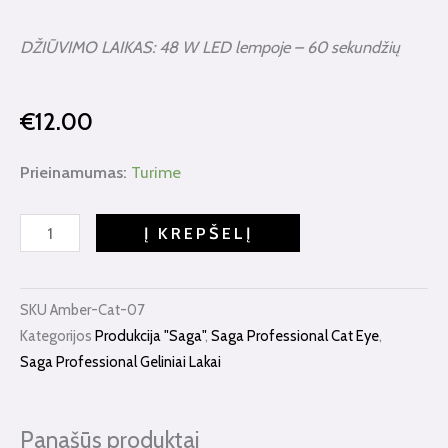
DŽIŪVIMO LAIKAS: 48 W LED lempoje – 60 sekundžių
€
12.00
produkto
Prieinamumas:
Turime
kiekis:
Saga
Į KREPŠELĮ
Amber
Cat
Eye
SKU
Amber-Cat-07
Nr.07
Kategorijos
Produkcija "Saga"
,
Saga Professional Cat Eye
,
10ml
Saga Professional Geliniai Lakai
Panašūs produktai