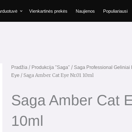
rduotuvė
Vienkartinės prekės
Naujienos
Populiariausi
/
/
Pradžia
Produkcija "Saga"
Saga Professional Geliniai 
/ Saga Amber Cat Eye Nr.01 10ml
Eye
Saga Amber Cat E
10ml