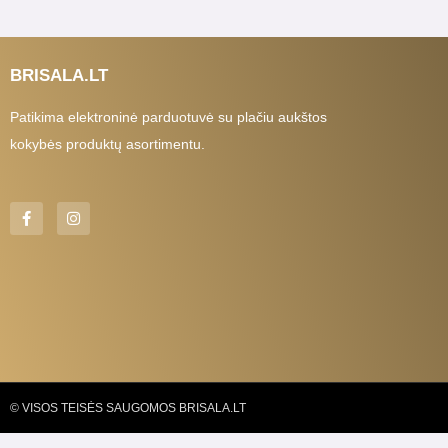
BRISALA.LT
Patikima elektroninė parduotuvė su plačiu aukštos
kokybės produktų asortimentu.
F
I
a
n
c
s
e
t
b
a
o
g
o
r
k
a
-
m
f
© VISOS TEISĖS SAUGOMOS BRISALA.LT