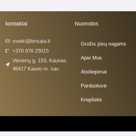
kontaktai
Nuorodos
sveiki@brisala.lt
Grožis jūsų nagams
+370 676 25015
Apie Mus
Veiverių g. 153, Kaunas,
46417 Kauno m. sav.
Atsiliepimai
Parduotuvė
Krepšelis