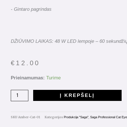
- Gintaro pagrindas
DŽIŪVIMO LAIKAS: 48 W LED lempoje – 60 sekundži
€
12.00
produkto
Prieinamumas:
Turime
kiekis:
Saga
Į KREPŠELĮ
Amber
Cat
Eye
SKU
Amber-Cat-01
Kategorijos
,
Produkcija "Saga"
Saga Professional Cat Eye
Nr.01