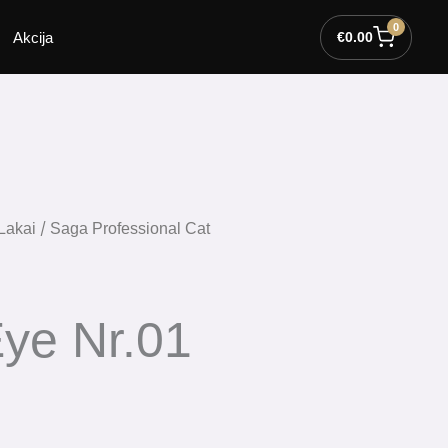
0
Akcija
€
0.00
/
Lakai
Saga Professional Cat
ye Nr.01