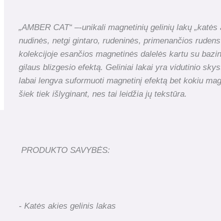
„AMBER CAT“ –-unikali magnetinių gelinių lakų „katės 
nudinės, netgi gintaro, rudeninės, primenančios rudens
kolekcijoje esančios magnetinės dalelės kartu su bazin
gilaus blizgesio efektą. Geliniai lakai yra vidutinio sky
labai lengva suformuoti magnetinį efektą bet kokiu ma
šiek tiek išlyginant, nes tai leidžia jų tekstūra.
PRODUKTO SAVYBĖS:
- Katės akies gelinis lakas