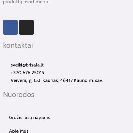
produktų asortimentu.
F
I
a
n
c
s
kontaktai
e
t
b
a
o
g
sveiki@brisala.lt
o
r
+370 676 25015
k
a
Veiverių g. 153, Kaunas, 46417 Kauno m. sav.
-
m
f
Nuorodos
Grožis jūsų nagams
Apie Mus