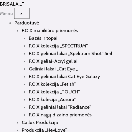
Pereiti
BRISALA
.LT
prie
Meniu
×
turinio
Parduotuvė
F.O.X manikiūro priemonės
Bazės ir topai
F.O.X kolekcija „SPECTRUM”
F.O.X geliniai lakai „Spektrum Shot” 5ml
F.O.X geliai-Acryl geliai
Geliniai lakai „Cat Eye „
F.O.X geliniai lakai Cat Eye Galaxy
F.O.X kolekcija „Fetish”
F.O.X kolekcija „TOUCH”
F.O.X kolecija „Aurora”
F.O.X geliniai lakai ”Radiance”
F.O.X nagų dizaino priemonės
Callux Produkcija
Produkcija „HeyLove”