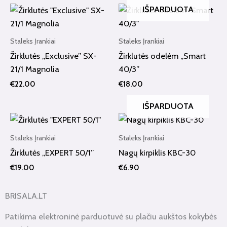
IŠPARDUOTA
Staleks Įrankiai
Staleks Įrankiai
Žirklutės „Exclusive” SX-
Žirklutės odelėm „Smart
21/1 Magnolia
40/3”
€
22.00
€
18.00
IŠPARDUOTA
Staleks Įrankiai
Staleks Įrankiai
Žirklutės „EXPERT 50/1”
Nagų kirpiklis KBC-30
€
19.00
€
6.90
BRISALA.LT
Patikima elektroninė parduotuvė su plačiu aukštos kokybės