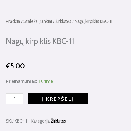
Pradžia
/
Staleks Įrankiai
/
Žirklutės
/ Nagų kirpiklis KBC-11
Nagų kirpiklis KBC-11
€
5.00
produkto
Prieinamumas:
Turime
kiekis:
Nagų
Į KREPŠELĮ
kirpiklis
KBC-
11
SKU
KBC-11
Kategorija
Žirklutės