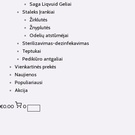
Saga Liqvuid Geliai
Staleks Įrankiai
Žirklutės
Žnyplutės
Odelių atstūmėjai
Sterilizavimas-dezinfekavimas
Teptukai
Pedikiūro antgaliai
Vienkartinės prekės
Naujienos
Populiariausi
Akcija
€
0.00
0