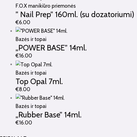
F.O.X manikiūro priemonės
” Nail Prep” 160ml. (su dozatoriumi)
€
6.00
Bazės ir topai
„POWER BASE” 14ml.
€
16.00
Bazės ir topai
Top Opal 7ml.
€
8.00
Bazės ir topai
„Rubber Base” 14ml.
€
16.00