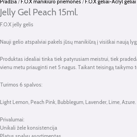
kiekis:
Pradžia
/
F.O.X manikiūro priemonės
/
F.O.X geliai-Acryl geliai
Jelly
Jelly Gel Peach 15ml.
Gel
F.O.X jelly gelis
Peach
15ml.
Nauji gelio atspalviai pakels jūsų manikiūrą į visiškai naują lyg
Produktas idealiai tinka tiek patyrusiam meistrui, tiek pradedan
vienu metu priauginti net 5 nagus. Taikant teisingą taikymo te
Turimos 6 spalvos:
Light Lemon, Peach Pink, Bubblegum, Lavender, Lime, Azure.
Privalumai:
Unikali žele konsistencija
Platus spalvu asortimentas