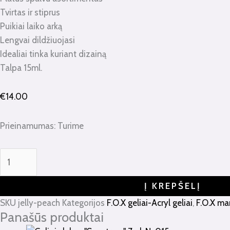
Tvirtas ir stiprus
Puikiai laiko arką
Lengvai dildžiuojasi
Idealiai tinka kuriant dizainą
Talpa 15ml.
€
14.00
Prieinamumas:
Turime
Į KREPŠELĮ
SKU
jelly-peach
Kategorijos
F.O.X geliai-Acryl geliai
,
F.O.X ma
Panašūs produktai