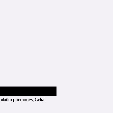
nikiūro priemonės
,
Geliai