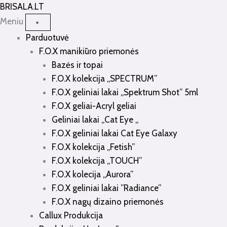
Pereiti
BRISALA
.LT
prie
Meniu
×
turinio
Parduotuvė
F.O.X manikiūro priemonės
Bazės ir topai
F.O.X kolekcija „SPECTRUM”
F.O.X geliniai lakai „Spektrum Shot” 5ml
F.O.X geliai-Acryl geliai
Geliniai lakai „Cat Eye „
F.O.X geliniai lakai Cat Eye Galaxy
F.O.X kolekcija „Fetish”
F.O.X kolekcija „TOUCH”
F.O.X kolecija „Aurora”
F.O.X geliniai lakai ”Radiance”
F.O.X nagų dizaino priemonės
Callux Produkcija