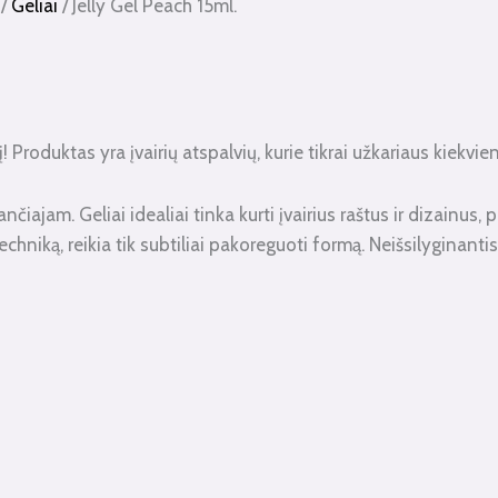
/
Geliai
/ Jelly Gel Peach 15ml.
į! Produktas yra įvairių atspalvių, kurie tikrai užkariaus kiekvie
čiajam. Geliai idealiai tinka kurti įvairius raštus ir dizainus,
chniką, reikia tik subtiliai pakoreguoti formą. Neišsilyginanti