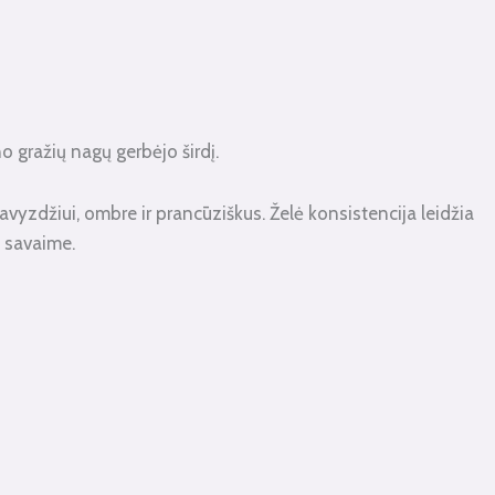
no gražių nagų gerbėjo širdį.
 pavyzdžiui, ombre ir prancūziškus. Želė konsistencija leidžia
s savaime.