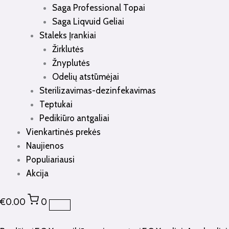
Saga Professional Topai
Saga Liqvuid Geliai
Staleks Įrankiai
Žirklutės
Žnyplutės
Odelių atstūmėjai
Sterilizavimas-dezinfekavimas
Teptukai
Pedikiūro antgaliai
Vienkartinės prekės
Naujienos
Populiariausi
Akcija
€
0.00
0
produkto