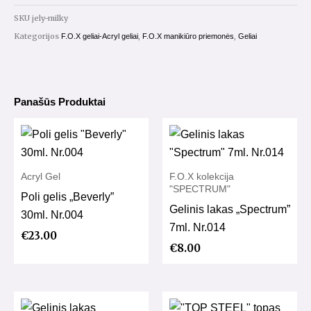
50ml.
SKU
jely-milky
Kategorijos
,
,
F.O.X geliai-Acryl geliai
F.O.X manikiūro priemonės
Geliai
Panašūs Produktai
Acryl Gel
F.O.X kolekcija
"SPECTRUM"
Poli gelis „Beverly”
Gelinis lakas „Spectrum”
30ml. Nr.004
7ml. Nr.014
€
23.00
€
8.00