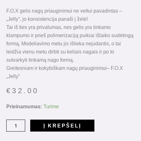
F.O.X gelis nagų priauginimui ne veltui pavadintas –
„Jelly“, jo konsistencija panaši į želė!
Tai iš ties yra privalumas, nes gelis yra tinkamo
klampumo ir prieš polimerizaciją puikiai išlaiko sudėtingą
formą. Modeliavimo metu jis išlieka nejudantis, o tai
leidžia vienu metu dirbti su keliais nagais ir po to
sutvarkyti tinkamą nago formą.
Greitesniam ir kokybiškam nagų priauginimui– F.O.X
„Jelly“
€
32.00
produkto
Prieinamumas:
Turime
kiekis:
Jelly
Į KREPŠELĮ
gel
Milky