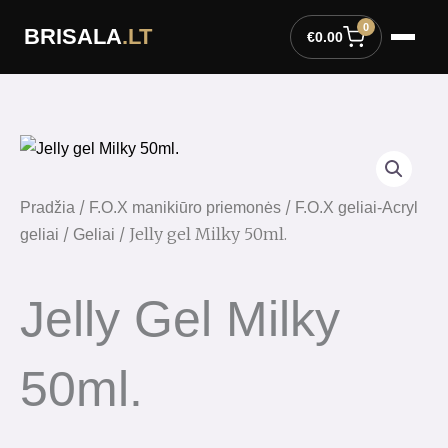
Pereiti
0
BRISALA
.LT
prie
€
0.00
turinio
/
/
Pradžia
F.O.X manikiūro priemonės
F.O.X geliai-Acryl
/
/ Jelly gel Milky 50ml.
geliai
Geliai
Jelly Gel Milky
50ml.