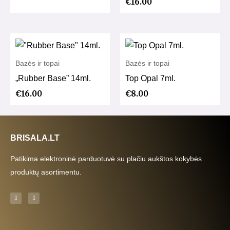
€
16.00
Bazės ir topai
Bazės ir topai
„Rubber Base” 14ml.
Top Opal 7ml.
€
16.00
€
8.00
BRISALA.LT
Patikima elektroninė parduotuvė su plačiu aukštos kokybės
produktų asortimentu.
F
I
a
n
c
s
e
t
b
a
o
g
o
r
k
a