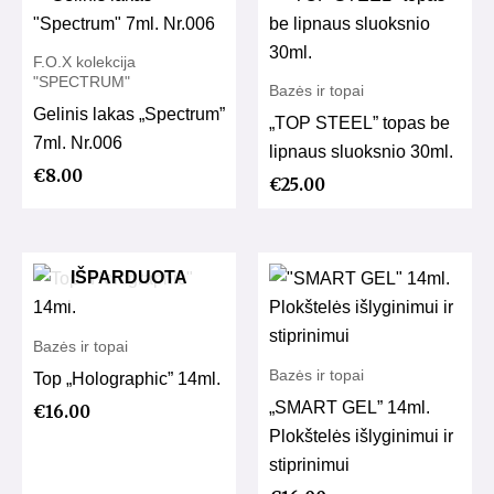
F.O.X kolekcija
"SPECTRUM"
Bazės ir topai
Gelinis lakas „Spectrum”
„TOP STEEL” topas be
7ml. Nr.006
lipnaus sluoksnio 30ml.
€
8.00
€
25.00
IŠPARDUOTA
Bazės ir topai
Bazės ir topai
Top „Holographic” 14ml.
„SMART GEL” 14ml.
€
16.00
Plokštelės išlyginimui ir
stiprinimui