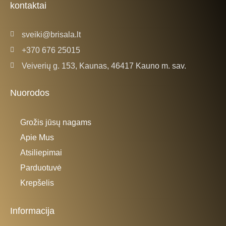
kontaktai
-
m
f
sveiki@brisala.lt
+370 676 25015
Veiverių g. 153, Kaunas, 46417 Kauno m. sav.
Nuorodos
Grožis jūsų nagams
Apie Mus
Atsiliepimai
Parduotuvė
Krepšelis
Informacija