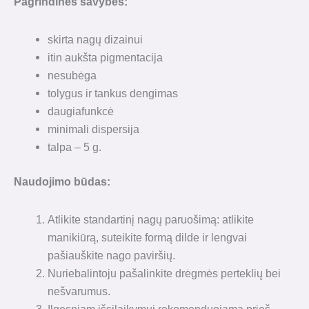
Pagrindinės savybės:
skirta nagų dizainui
itin aukšta pigmentacija
nesubėga
tolygus ir tankus dengimas
daugiafunkcė
minimali dispersija
talpa – 5 g.
Naudojimo būdas:
Atlikite standartinį nagų paruošimą: atlikite
manikiūrą, suteikite formą dilde ir lengvai
pašiauškite nago paviršių.
Nuriebalintoju pašalinkite drėgmės perteklių bei
nešvarumus.