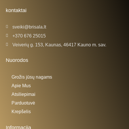
o
g
o
r
k
a
kontaktai
-
m
f
sveiki@brisala.lt
+370 676 25015
Veiverių g. 153, Kaunas, 46417 Kauno m. sav.
Nuorodos
Grožis jūsų nagams
Apie Mus
Atsiliepimai
Parduotuvė
Krepšelis
Informacija