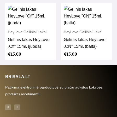
HeyLove Geliiniai Lakai
HeyLove Geliiniai Lakai
Gelinis lakas HeyLove
Gelinis lakas HeyLove
„Off” 15ml. (juoda)
„ON” 15ml. (balta)
€
15.00
€
15.00
BRISALA.LT
Patikima elektroninė parduotuvė su plačiu aukštos kokybės
produktų asortimentu.
F
I
a
n
c
s
e
t
b
a