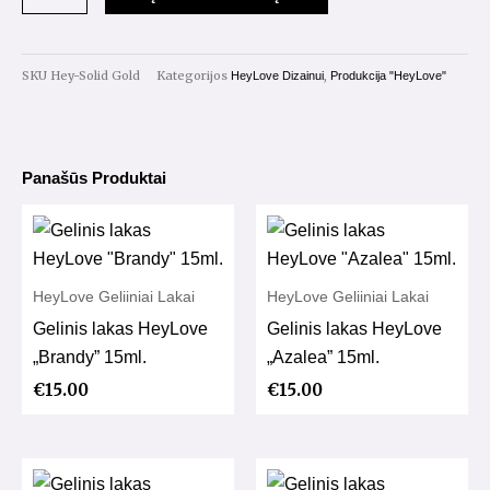
Solid
Platinum
gel
SKU
Hey-Solid Gold
Kategorijos
,
HeyLove Dizainui
Produkcija "HeyLove"
Gold
5g.
Panašūs Produktai
HeyLove Geliiniai Lakai
HeyLove Geliiniai Lakai
Gelinis lakas HeyLove
Gelinis lakas HeyLove
„Brandy” 15ml.
„Azalea” 15ml.
€
15.00
€
15.00