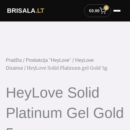
Pereiti
0
BRISALA
.LT
prie
€
0.00
turinio
/
/
Pradžia
Produkcija "HeyLove"
HeyLove
/ HeyLove Solid Platinum gel Gold 5g.
Dizainui
HeyLove Solid
Platinum Gel Gold