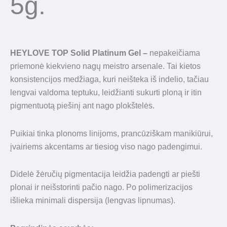
5g.
HEYLOVE TOP Solid Platinum Gel –
nepakeičiama
priemonė kiekvieno nagų meistro arsenale. Tai kietos
konsistencijos medžiaga, kuri neišteka iš indelio, tačiau
lengvai valdoma teptuku, leidžianti sukurti ploną ir itin
pigmentuotą piešinį ant nago plokštelės.
Puikiai tinka plonoms linijoms, prancūziškam manikiūrui,
įvairiems akcentams ar tiesiog viso nago padengimui.
Didelė žėručių pigmentacija leidžia padengti ar piešti
plonai ir neišstorinti pačio nago. Po polimerizacijos
išlieka minimali dispersija (lengvas lipnumas).