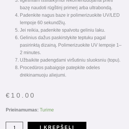
Ilgesniam išsilaikymui rekomenduojama prieš
bazę naudoti rūgštinį primerį arba ultrabondą.
Padenkite nagus baze ir polimerizuokite UV/LED
lempoje 60 sekundžių.
Jei reikia, padenkite spalvotu geliniu laku.
Gelinius dažus paskirstykite teptuku pagal
pasirinktą dizainą. Polimerizuokite UV lempoje 1–
2 minutes.
Užbaikite padengdami viršutiniu sluoksniu (topu).
Procedūros pabaigoje patepkite odeles
drėkinamuoju aliejumi.
€
10.00
produkto
Prieinamumas:
Turime
kiekis:
HeyLove
Į KREPŠELĮ