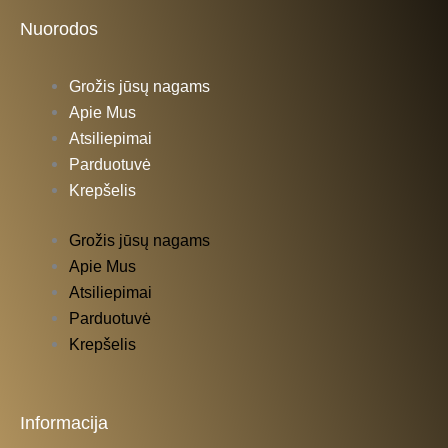
Nuorodos
Grožis jūsų nagams
Apie Mus
Atsiliepimai
Parduotuvė
Krepšelis
Grožis jūsų nagams
Apie Mus
Atsiliepimai
Parduotuvė
Krepšelis
Informacija