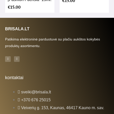
€
15.00
€
15.00
BRISALA.LT
Patikima elektroninė parduotuvė su plačiu aukštos kokybės
produktų asortimentu.
F
I
a
n
c
s
e
t
b
a
o
g
o
r
k
a
kontaktai
-
m
f
sveiki@brisala.lt
+370 676 25015
Veiverių g. 153, Kaunas, 46417 Kauno m. sav.