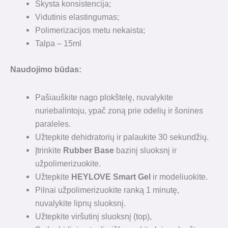
Skysta konsistencija;
Vidutinis elastingumas;
Polimerizacijos metu nekaista;
Talpa – 15ml
Naudojimo būdas
:
Pašiauškite nago plokštelę, nuvalykite
nuriebalintoju, ypač zoną prie odelių ir šonines
paraleles.
Užtepkite dehidratorių ir palaukite 30 sekundžių.
Įtrinkite
Rubber Base
bazinį sluoksnį ir
užpolimerizuokite.
Užtepkite
HEYLOVE Smart Gel
ir modeliuokite.
Pilnai užpolimerizuokite ranką 1 minutę,
nuvalykite lipnų sluoksnį.
Užtepkite viršutinį sluoksnį (top),