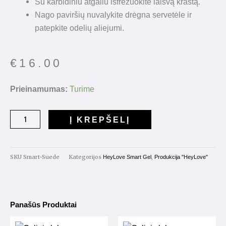
Su karbidiniu atgaliu išfrezuokite laisvą kraštą.
Nago paviršių nuvalykite drėgna servetėle ir
patepkite odelių aliejumi.
€
16.00
produkto
Prieinamumas:
Turime
kiekis:
HeyLove
Į KREPŠELĮ
Smart
Gel
"Suede"
SKU
Smart-Suede
Kategorijos
,
HeyLove Smart Gel
Produkcija "HeyLove"
15ml.
Panašūs Produktai