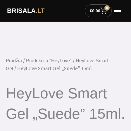
Pereiti
0
BRISALA
.LT
prie
€
0.00
turinio
/
/
Pradžia
Produkcija "HeyLove"
HeyLove Smart
/ HeyLove Smart Gel „Suede” 15ml.
Gel
HeyLove Smart
Gel „Suede” 15ml.