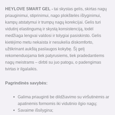
HEYLOVE SMART GEL -
tai skystas gelis, skirtas nagų
priauginimui, stiprinimui, nago plokštelės išlyginimui,
kampų atstatymui ir trumpų nagų korekcijai. Gelis turi
vidutinį elastingumą ir skystą konsistenciją, todėl
medžiaga lengvai valdosi ir tolygiai pasiskirsto. Gelis
kietėjimo metu nekaista ir nesukelia diskomforto,
užtikrinant aukštą paslaugos kokybę. Šį gelį
rekomenduojama tiek patyrusiems, tiek pradedantiems
nagų meistrams – dirbti su juo patogu, o padengimas
tvirtas ir ilgalaikis.
Pagrindinės savybės:
Galima priauginti be dildžiavimo su viršutinėmis ar
apatinėmis formomis iki vidutinio ilgio nagų;
Savaime išsilygina;