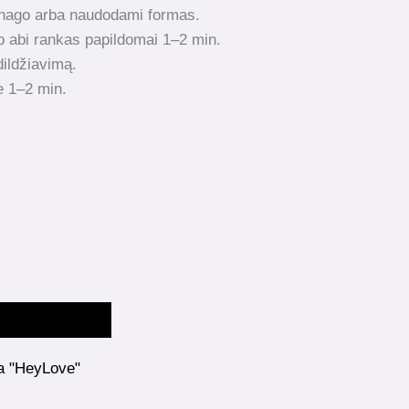
 nago arba naudodami formas.
o abi rankas papildomai 1–2 min.
 dildžiavimą.
te 1–2 min.
a "HeyLove"