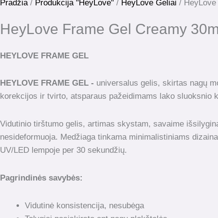
kiekis:
Pradžia
/
Produkcija "HeyLove"
/
HeyLove Geliai
/ HeyLove
HeyLove
HeyLove Frame Gel Creamy 30m
Frame
Gel
Creamy
HEYLOVE FRAME GEL
30ml.
HEYLOVE FRAME GEL -
universalus gelis, skirtas nagų m
korekcijos ir tvirto, atsparaus pažeidimams lako sluoksnio k
Vidutinio tirštumo gelis, artimas skystam, savaime išsilygin
nesideformuoja. Medžiaga tinkama minimalistiniams dizaina
UV/LED lempoje per 30 sekundžių.
Pagrindinės savybės:
Vidutinė konsistencija, nesubėga