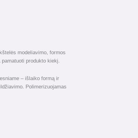
lokštelės modeliavimo, formos
a pamatuoti produkto kiekį.
esniame – išlaiko formą ir
ildžiavimo. Polimerizuojamas