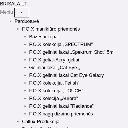
Pereiti
BRISALA
.LT
prie
Meniu
×
turinio
Parduotuvė
F.O.X manikiūro priemonės
Bazės ir topai
F.O.X kolekcija „SPECTRUM”
F.O.X geliniai lakai „Spektrum Shot” 5ml
F.O.X geliai-Acryl geliai
Geliniai lakai „Cat Eye „
F.O.X geliniai lakai Cat Eye Galaxy
F.O.X kolekcija „Fetish”
F.O.X kolekcija „TOUCH”
F.O.X kolecija „Aurora”
F.O.X geliniai lakai ”Radiance”
F.O.X nagų dizaino priemonės
Callux Produkcija