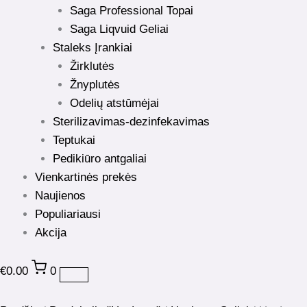
Saga Professional Topai
Saga Liqvuid Geliai
Staleks Įrankiai
Žirklutės
Žnyplutės
Odelių atstūmėjai
Sterilizavimas-dezinfekavimas
Teptukai
Pedikiūro antgaliai
Vienkartinės prekės
Naujienos
Populiariausi
Akcija
€
0.00
0
produkto