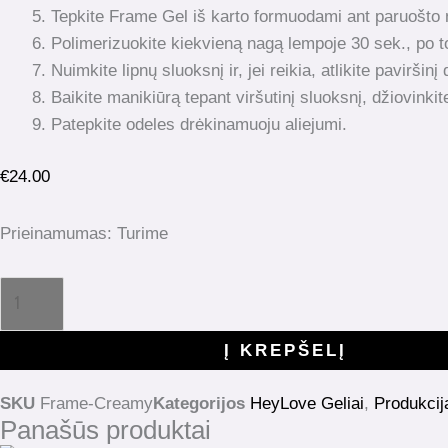
Tepkite Frame Gel iš karto formuodami ant paruošto
Polimerizuokite kiekvieną nagą lempoje 30 sek., po t
Nuimkite lipnų sluoksnį ir, jei reikia, atlikite paviršinį
Baikite manikiūrą tepant viršutinį sluoksnį, džiovinki
Patepkite odeles drėkinamuoju aliejumi.
€
24.00
Prieinamumas:
Turime
Į KREPŠELĮ
SKU
Frame-Creamy
Kategorijos
HeyLove Geliai
,
Produkcij
Panašūs produktai