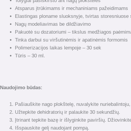
Tolygiai pasiskirsto ant nagų plokštelės
Atsparus įtrūkimams ir mechaniniams pažeidimams
Elastingas ploname sluoksnyje, tvirtas storesniuose
Nagų modeliavimas be dildžiavimo
Pakuotė su dozatoriumi – tikslus medžiagos paėmim
Tinka darbui su viršutinėmis ir apatinėmis formomis
Polimerizacijos laikas lempoje – 30 sek
Tūris – 30 ml.
Naudojimo būdas:
Pašiauškite nago plokštelę, nuvalykite nuriebalintoju,
Užtepkite dehidratorių ir palaukite 30 sekundžių.
Įtrinant tepkite bazę ir išlyginkite paviršių. Džiovinki
Išspauskite gelį naudojant pompą.