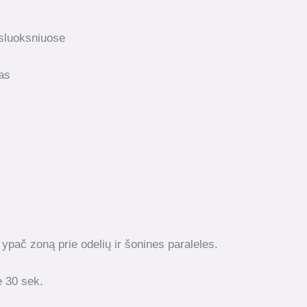
 sluoksniuose
as
 ypač zoną prie odelių ir šonines paraleles.
te 30 sek.