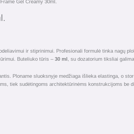
 Frame Gel Creamy 30ml.
l.
odeliavimui ir stiprinimui. Profesionali formulė tinka nagų p
ūrimui. Buteliuko tūris –
30 ml
, su dozatorium tiksliai galim
antis. Ploname sluoksnyje medžiaga išlieka elastinga, o stor
ms, tiek sudėtingoms architektūrinėms konstrukcijoms be d