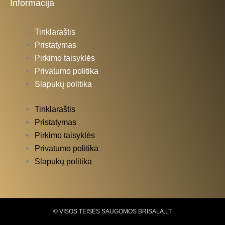
Informacija
Tinklaraštis
Pristatymas
Pirkimo taisyklės
Privatumo politika
Slapukų politika
Tinklaraštis
Pristatymas
Pirkimo taisyklės
Privatumo politika
Slapukų politika
© VISOS TEISĖS SAUGOMOS BRISALA.LT