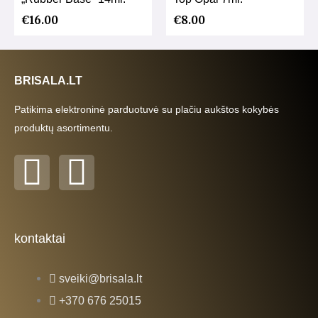
€
16.00
€
8.00
BRISALA.LT
Patikima elektroninė parduotuvė su plačiu aukštos kokybės
produktų asortimentu.
F
I
a
n
c
s
kontaktai
e
t
sveiki@brisala.lt
b
a
+370 676 25015