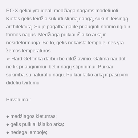
F.O.X geliai yra ideali medžiaga nagams modeliuoti.
Kietas gelis leidžia sukurti stiprią dangą, sukurti teisingą
architektūrą. Su jo pagalba galite priauginti norimo ilgio ir
formos nagus. Medžiaga puikiai išlaiko arką ir
nesideformuoja. Be to, gelis nekaista lempoje, nes yra
žemos temperatūros.
➢ Hard Gel tinka darbui be dildžiavimo. Galima naudoti
ne tik priauginimui, bet ir nagų stiprinimui. Puikiai
sukimba su natūraliu nagu. Puikiai laiko arką ir pasižymi
dideliu tvirtumu.
Privalumai:
● medžiagos kietumas;
● gelis puikiai išlaiko arką:
● nedega lempoje;