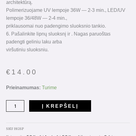
architektūrą.
Polimerizuojame UV lempoje 36W — 2-3 min., LED/UV
lempoje 36/48W — 2-4 min.,
priklausomai nuo padengimo sluoksnio tankio.
6. Pašalinkite lipnų sluoksnį ir . Nagas paruoštas
padengti geliniu laku arba
viršutiniu sluoksniu.
€
14.00
produkto
Prieinamumas:
Turime
kiekis:
Hard
Į KREPŠELĮ
Gel
Soft
Pale
SKU
HGSP
15ml.