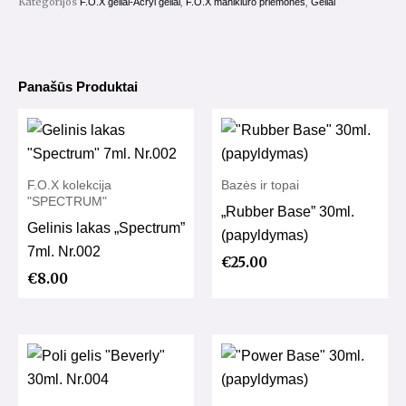
Kategorijos
,
,
F.O.X geliai-Acryl geliai
F.O.X manikiūro priemonės
Geliai
Panašūs Produktai
F.O.X kolekcija
Bazės ir topai
"SPECTRUM"
„Rubber Base” 30ml.
Gelinis lakas „Spectrum”
(papyldymas)
7ml. Nr.002
€
25.00
€
8.00