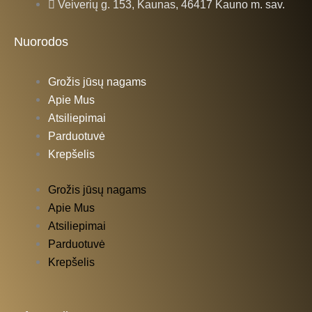
Veiverių g. 153, Kaunas, 46417 Kauno m. sav.
o
g
Nuorodos
o
r
Grožis jūsų nagams
k
a
Apie Mus
Atsiliepimai
-
m
Parduotuvė
Krepšelis
f
Grožis jūsų nagams
Apie Mus
Atsiliepimai
Parduotuvė
Krepšelis