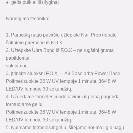
● gelis puikiai išsilygina;
Naudojimo technika:
1. Paruoštą nago paviršių užtepkite Nail Prep riebalų
šalinimo priemone iš F.O.X.
2. Užtepkite Ultra Bond iš F.O.X – ne rugštinį gruntą
papildomui
sukibimui.
3. Įtrinkite sluoksnį F.O.X — Air Base arba Power Base.
Polimerizuokite 36 W UV lempoje 1 minutę, 36/48 W
LED/UV lempoje 30 sekundžių.
4. Uždedame formeles modeliavimui ir ploną pagrindą
formuojame geliu.
Polimerizuokite 36 W UV lempoje 1 minutę, 36/48 W
LED/UV lempoje 30 sekundžių.
5. Nuimame formeles ir geliu išliejame norimo ilgio nagų