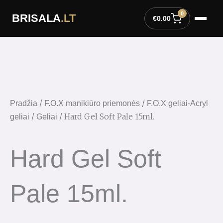
Pereiti
0
BRISALA
.LT
prie
€
0.00
turinio
/
/
Pradžia
F.O.X manikiūro priemonės
F.O.X geliai-Acryl
/
/ Hard Gel Soft Pale 15ml.
geliai
Geliai
Hard Gel Soft
Pale 15ml.