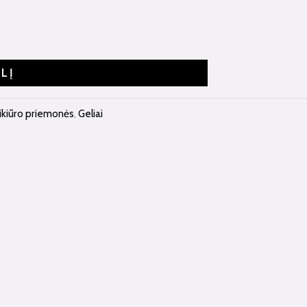
ELĮ
ikiūro priemonės
,
Geliai