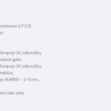
priemone iš F.O.X.
ui
 lempoje 30 sekundžių.
ojame geliu.
 lempoje 30 sekundžių.
tektūrą.
e 36/48W — 2-4 min.,
iniu laku arba