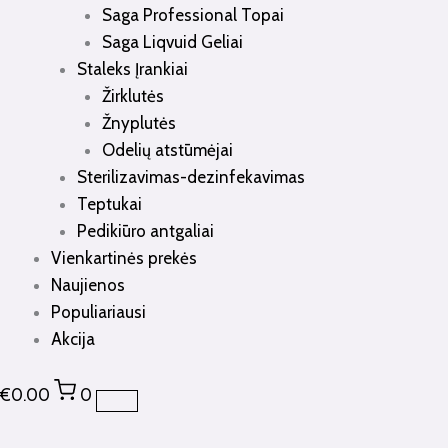
Saga Professional Topai
Saga Liqvuid Geliai
Staleks Įrankiai
Žirklutės
Žnyplutės
Odelių atstūmėjai
Sterilizavimas-dezinfekavimas
Teptukai
Pedikiūro antgaliai
Vienkartinės prekės
Naujienos
Populiariausi
Akcija
€
0.00
0
produkto