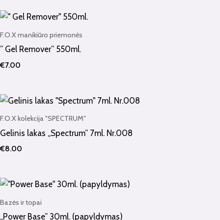
F.O.X manikiūro priemonės
” Gel Remover” 550ml.
€
7.00
F.O.X kolekcija "SPECTRUM"
Gelinis lakas „Spectrum” 7ml. Nr.008
€
8.00
Bazės ir topai
„Power Base” 30ml. (papyldymas)