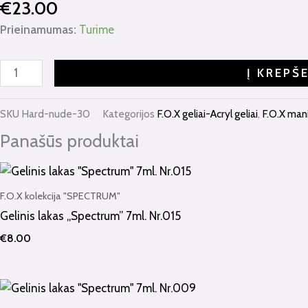
€
23.00
Prieinamumas:
Turime
Į KREPŠ
SKU
Hard-nude-30
Kategorijos
F.O.X geliai-Acryl geliai
,
F.O.X man
Panašūs produktai
F.O.X kolekcija "SPECTRUM"
Gelinis lakas „Spectrum” 7ml. Nr.015
€
8.00