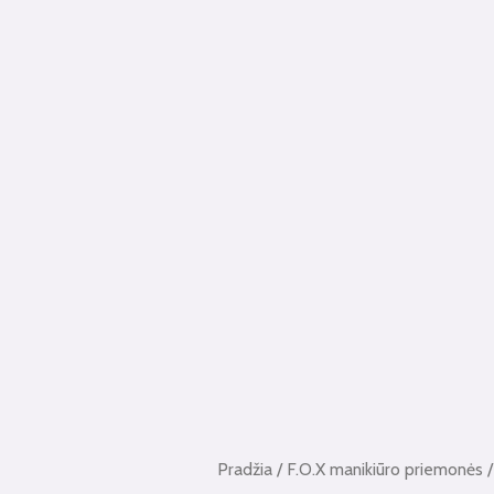
Pradžia
/
F.O.X manikiūro priemonės