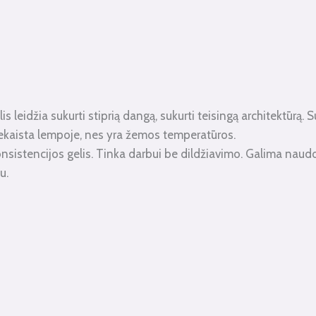
s leidžia sukurti stiprią dangą, sukurti teisingą architektūrą. 
 nekaista lempoje, nes yra žemos temperatūros.
sistencijos gelis. Tinka darbui be dildžiavimo. Galima naudoti
u.