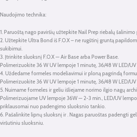
Naudojimo technika:
1. Paruoštą nago paviršių užtepkite Nail Prep riebalų šalinimo 
2. Užtepkite Ultra Bond iš F.O.X – ne rugštinį gruntą papildom
sukibimui.
3. Įtrinkite sluoksnį F.O.X — Air Base arba Power Base.
Polimerizuokite 36 W UV lempoje 1 minutę, 36/48 W LED/UV
4. Uždedame formeles modeliavimui ir ploną pagrindą formu
Polimerizuokite 36 W UV lempoje 1 minutę, 36/48 W LED/UV
5. Nuimame formeles ir geliu išliejame norimo ilgio nagų archi
Polimerizuojame UV lempoje 36W — 2-3 min., LED/UV lempoj
priklausomai nuo padengimo sluoksnio tankio.
6. Pašalinkite lipnų sluoksnį ir . Nagas paruoštas padengti gel
viršutiniu sluoksniu.