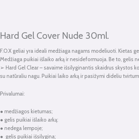
kiekis:
Hard
Gel
Cover
Hard Gel Cover Nude 30ml.
Nude
30ml.
F.O.X geliai yra ideali medžiaga nagams modeliuoti. Kietas geli
Medžiaga puikiai išlaiko arką ir nesideformuoja. Be to, gelis
➢ Hard Gel Clear – savaime išsilyginantis skaidrus skystos kon
su natūraliu nagu. Puikiai laiko arką ir pasižymi dideliu tvirtum
Privalumai:
● medžiagos kietumas;
● gelis puikiai išlaiko arką:
● nedega lempoje;
● gelis puikiai išsilygina;