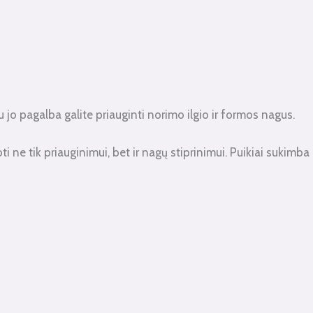
Su jo pagalba galite priauginti norimo ilgio ir formos nagus.
 ne tik priauginimui, bet ir nagų stiprinimui. Puikiai sukimba