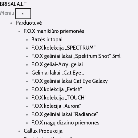
Pereiti
BRISALA
.LT
prie
Meniu
×
turinio
Parduotuvė
F.O.X manikiūro priemonės
Bazės ir topai
F.O.X kolekcija „SPECTRUM”
F.O.X geliniai lakai „Spektrum Shot” 5ml
F.O.X geliai-Acryl geliai
Geliniai lakai „Cat Eye „
F.O.X geliniai lakai Cat Eye Galaxy
F.O.X kolekcija „Fetish”
F.O.X kolekcija „TOUCH”
F.O.X kolecija „Aurora”
F.O.X geliniai lakai ”Radiance”
F.O.X nagų dizaino priemonės
Callux Produkcija