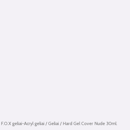
/
F.O.X geliai-Acryl geliai
/
Geliai
/ Hard Gel Cover Nude 30ml.