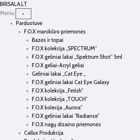
Pereiti
BRISALA
.LT
prie
Meniu
×
turinio
Parduotuvė
F.O.X manikiūro priemonės
Bazės ir topai
F.O.X kolekcija „SPECTRUM”
F.O.X geliniai lakai „Spektrum Shot” 5ml
F.O.X geliai-Acryl geliai
Geliniai lakai „Cat Eye „
F.O.X geliniai lakai Cat Eye Galaxy
F.O.X kolekcija „Fetish”
F.O.X kolekcija „TOUCH”
F.O.X kolecija „Aurora”
F.O.X geliniai lakai ”Radiance”
F.O.X nagų dizaino priemonės
Callux Produkcija