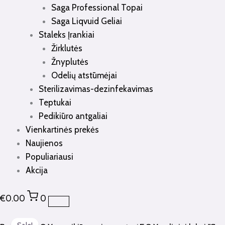
Saga Professional Topai
Saga Liqvuid Geliai
Staleks Įrankiai
Žirklutės
Žnyplutės
Odelių atstūmėjai
Sterilizavimas-dezinfekavimas
Teptukai
Pedikiūro antgaliai
Vienkartinės prekės
Naujienos
Populiariausi
Akcija
€
0.00
0
produkto
Original
Current