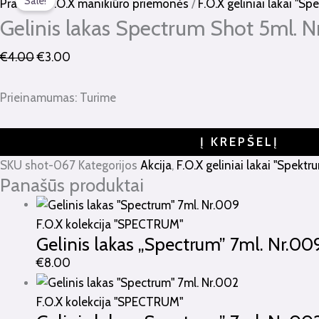
Sale!
kiekis:
price
price
Pradžia
/
F.O.X manikiūro priemonės
/
F.O.X geliniai lakai "S
Gelinis
was:
is:
Gelinis lakas Spectrum Shot 5ml. N
lakas
€4.00.
€3.00.
€
4.00
€
3.00
Spectrum
Shot
Prieinamumas:
Turime
5ml.
Nr.067
Į KREPŠELĮ
SKU
shot-067
Kategorijos
Akcija
,
F.O.X geliniai lakai "Spekt
Panašūs produktai
F.O.X kolekcija "SPECTRUM"
Gelinis lakas „Spectrum” 7ml. Nr.00
€
8.00
F.O.X kolekcija "SPECTRUM"