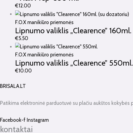
€
12.00
F.O.X manikiūro priemonės
Lipnumo valiklis „Clearence” 160ml. 
€
5.50
F.O.X manikiūro priemonės
Lipnumo valiklis „Clearence” 550ml.
€
10.00
BRISALA.LT
Patikima elektroninė parduotuvė su plačiu aukštos kokybės 
Facebook-f
Instagram
kontaktai