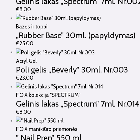
Gelinis lakas „Spectrum” 7ml. Nr.00
€
8.00
Bazės ir topai
„Rubber Base” 30ml. (papyldymas)
€
25.00
Acryl Gel
Poli gelis „Beverly” 30ml. Nr.003
€
23.00
F.O.X kolekcija "SPECTRUM"
Gelinis lakas „Spectrum” 7ml. Nr.014
€
8.00
F.O.X manikiūro priemonės
” Nail Prep” 550 ml.