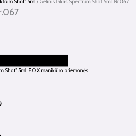
pektrum Shot" 5ml
/ Gelinis lakas Spectrum Shot 5ml. Nr.067
r.067
rum Shot" 5ml
,
F.O.X manikiūro priemonės
9