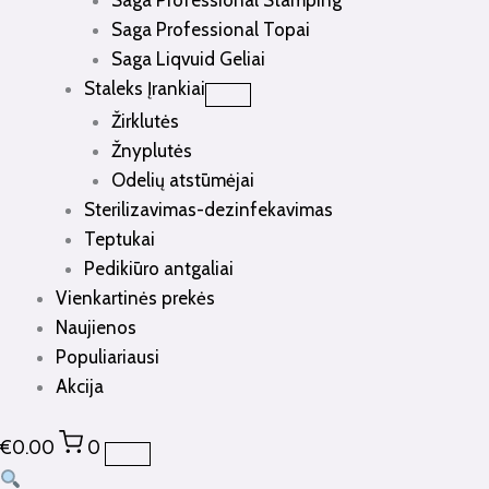
Saga Professional Stamping
Saga Professional Topai
Saga Liqvuid Geliai
Staleks Įrankiai
Žirklutės
Žnyplutės
Odelių atstūmėjai
Sterilizavimas-dezinfekavimas
Teptukai
Pedikiūro antgaliai
Vienkartinės prekės
Naujienos
Populiariausi
Akcija
€
0.00
0
produkto
Original
Current