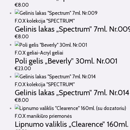
€
8.00
F.O.X kolekcija "SPECTRUM"
Gelinis lakas „Spectrum” 7ml. Nr.00
€
8.00
F.O.X geliai-Acryl geliai
Poli gelis „Beverly” 30ml. Nr.001
€
23.00
F.O.X kolekcija "SPECTRUM"
Gelinis lakas „Spectrum” 7ml. Nr.014
€
8.00
F.O.X manikiūro priemonės
Lipnumo valiklis „Clearence” 160ml. 