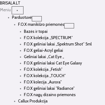
Pereiti
BRISALA
.LT
prie
Meniu
×
turinio
Parduotuvė
F.O.X manikiūro priemonės
Bazės ir topai
F.O.X kolekcija „SPECTRUM”
F.O.X geliniai lakai „Spektrum Shot” 5ml
F.O.X geliai-Acryl geliai
Geliniai lakai „Cat Eye „
F.O.X geliniai lakai Cat Eye Galaxy
F.O.X kolekcija „Fetish”
F.O.X kolekcija „TOUCH”
F.O.X kolecija „Aurora”
F.O.X geliniai lakai ”Radiance”
F.O.X nagų dizaino priemonės
Callux Produkcija