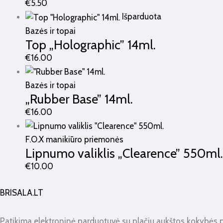
€
5.50
Išparduota
Bazės ir topai
Top „Holographic” 14ml.
€
16.00
Bazės ir topai
„Rubber Base” 14ml.
€
16.00
F.O.X manikiūro priemonės
Lipnumo valiklis „Clearence” 550ml.
€
10.00
BRISALA.LT
Patikima elektroninė parduotuvė su plačiu aukštos kokybės 