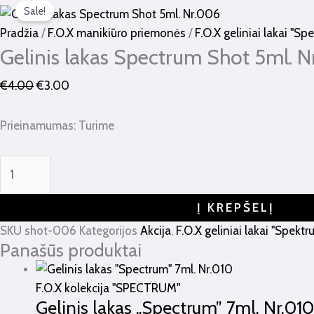
Sale!
kiekis:
price
price
Gelinis
was:
is:
Pradžia
/
F.O.X manikiūro priemonės
/
F.O.X geliniai lakai "S
lakas
€4.00.
€3.00.
Gelinis lakas Spectrum Shot 5ml. 
Spectrum
€
4.00
€
3.00
Shot
5ml.
Prieinamumas:
Turime
Nr.006
Į KREPŠELĮ
SKU
shot-006
Kategorijos
Akcija
,
F.O.X geliniai lakai "Spekt
Panašūs produktai
F.O.X kolekcija "SPECTRUM"
Gelinis lakas „Spectrum” 7ml. Nr.010