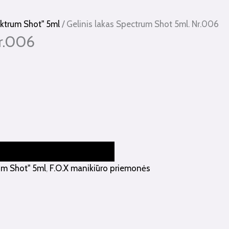
pektrum Shot" 5ml
/ Gelinis lakas Spectrum Shot 5ml. Nr.006
Nr.006
rum Shot" 5ml
,
F.O.X manikiūro priemonės