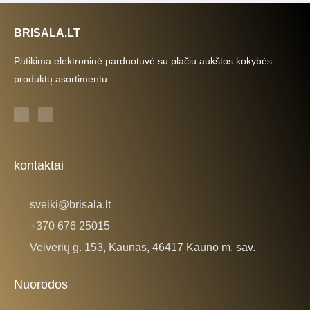
BRISALA.LT
Patikima elektroninė parduotuvė su plačiu aukštos kokybės
produktų asortimentu.
F
I
a
n
c
s
e
t
b
a
o
g
o
r
k
a
kontaktai
-
m
f
sveiki@brisala.lt
+370 676 25015
Veiverių g. 153, Kaunas, 46417 Kauno m. sav.
Nuorodos