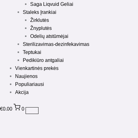
Saga Liqvuid Geliai
Staleks Įrankiai
Žirklutės
Žnyplutės
Odelių atstūmėjai
Sterilizavimas-dezinfekavimas
Teptukai
Pedikiūro antgaliai
Vienkartinės prekės
Naujienos
Populiariausi
Akcija
€
0.00
0