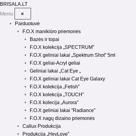
Pereiti
BRISALA
.LT
prie
Meniu
×
turinio
Parduotuvė
F.O.X manikiūro priemonės
Bazės ir topai
F.O.X kolekcija „SPECTRUM”
F.O.X geliniai lakai „Spektrum Shot” 5ml
F.O.X geliai-Acryl geliai
Geliniai lakai „Cat Eye „
F.O.X geliniai lakai Cat Eye Galaxy
F.O.X kolekcija „Fetish”
F.O.X kolekcija „TOUCH”
F.O.X kolecija „Aurora”
F.O.X geliniai lakai ”Radiance”
F.O.X nagų dizaino priemonės
Callux Produkcija
Produkcija „HeyLove”