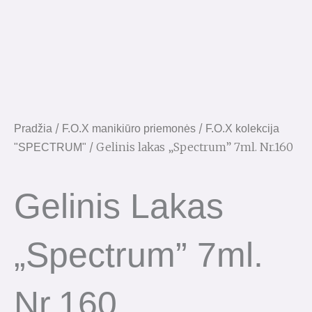
/
/
Pradžia
F.O.X manikiūro priemonės
F.O.X kolekcija
/ Gelinis lakas „Spectrum” 7ml. Nr.160
"SPECTRUM"
Gelinis Lakas
„Spectrum” 7ml.
Nr.160