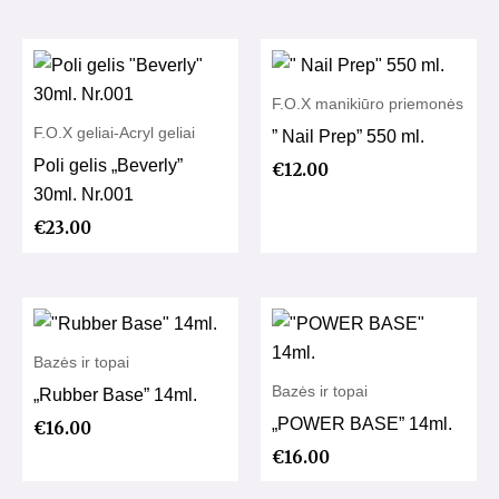
F.O.X manikiūro priemonės
F.O.X geliai-Acryl geliai
” Nail Prep” 550 ml.
Poli gelis „Beverly”
€
12.00
30ml. Nr.001
€
23.00
Bazės ir topai
Bazės ir topai
„Rubber Base” 14ml.
„POWER BASE” 14ml.
€
16.00
€
16.00