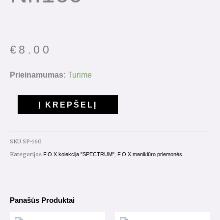
€
8.00
produkto
Prieinamumas:
Turime
kiekis:
Gelinis
Į KREPŠELĮ
lakas
"Spectrum"
7ml.
SKU
SP-160
Nr.160
Kategorijos
,
F.O.X kolekcija "SPECTRUM"
F.O.X manikiūro priemonės
Panašūs Produktai