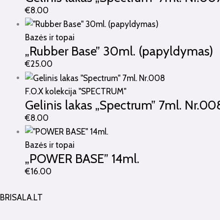
€
8.00
Bazės ir topai
„Rubber Base” 30ml. (papyldymas)
€
25.00
F.O.X kolekcija "SPECTRUM"
Gelinis lakas „Spectrum” 7ml. Nr.00
€
8.00
Bazės ir topai
„POWER BASE” 14ml.
€
16.00
BRISALA.LT