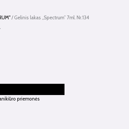
TRUM"
/ Gelinis lakas „Spectrum” 7ml. Nr.134
4
anikiūro priemonės