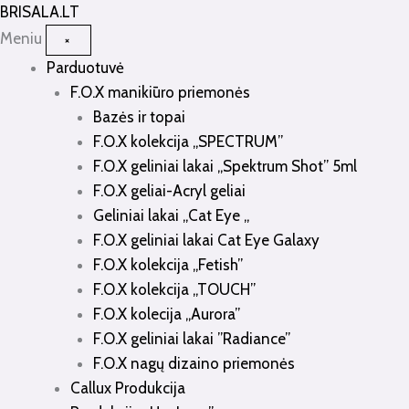
Pereiti
BRISALA
.LT
prie
Meniu
×
turinio
Parduotuvė
F.O.X manikiūro priemonės
Bazės ir topai
F.O.X kolekcija „SPECTRUM”
F.O.X geliniai lakai „Spektrum Shot” 5ml
F.O.X geliai-Acryl geliai
Geliniai lakai „Cat Eye „
F.O.X geliniai lakai Cat Eye Galaxy
F.O.X kolekcija „Fetish”
F.O.X kolekcija „TOUCH”
F.O.X kolecija „Aurora”
F.O.X geliniai lakai ”Radiance”
F.O.X nagų dizaino priemonės
Callux Produkcija