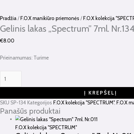
kiekis:
Gelinis
lakas
Pradžia
/
F.O.X manikiūro priemonės
/
F.O.X kolekcija "SPEC
"Spectrum"
Gelinis lakas „Spectrum” 7ml. Nr.13
7ml.
€
8.00
Nr.134
Prieinamumas:
Turime
Į KREPŠELĮ
SKU
SP-134
Kategorijos
F.O.X kolekcija "SPECTRUM"
,
F.O.X m
Panašūs produktai
F.O.X kolekcija "SPECTRUM"