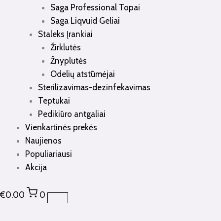
Saga Professional Topai
Saga Liqvuid Geliai
Staleks Įrankiai
Žirklutės
Žnyplutės
Odelių atstūmėjai
Sterilizavimas-dezinfekavimas
Teptukai
Pedikiūro antgaliai
Vienkartinės prekės
Naujienos
Populiariausi
Akcija
€
0.00
0
produkto