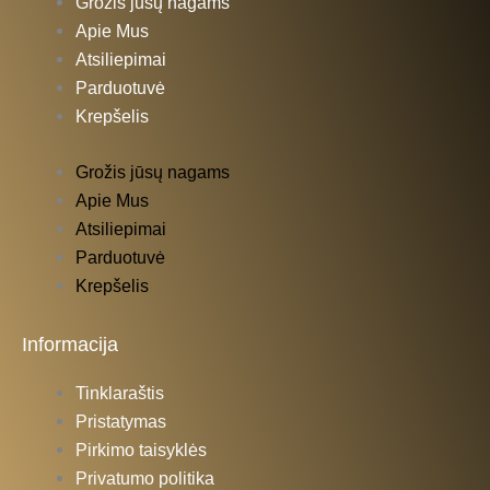
Grožis jūsų nagams
Apie Mus
Atsiliepimai
Parduotuvė
Krepšelis
Grožis jūsų nagams
Apie Mus
Atsiliepimai
Parduotuvė
Krepšelis
Informacija
Tinklaraštis
Pristatymas
Pirkimo taisyklės
Privatumo politika