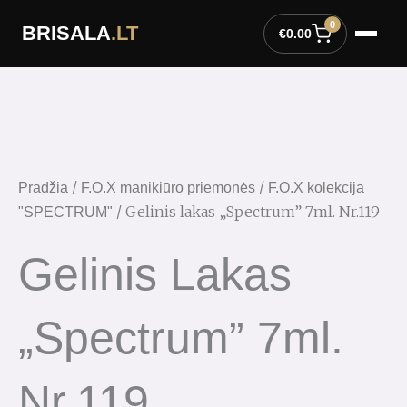
Pereiti
0
BRISALA
.LT
prie
€
0.00
turinio
produkto
kiekis:
Gelinis
lakas
"Spectrum"
/
/
Pradžia
F.O.X manikiūro priemonės
F.O.X kolekcija
7ml.
/ Gelinis lakas „Spectrum” 7ml. Nr.119
"SPECTRUM"
Nr.119
Gelinis Lakas
„Spectrum” 7ml.
Nr.119