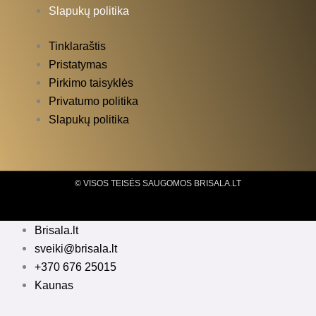
Slapukų politika
Tinklaraštis
Pristatymas
Pirkimo taisyklės
Privatumo politika
Slapukų politika
© VISOS TEISĖS SAUGOMOS BRISALA.LT
Brisala.lt
sveiki@brisala.lt
+370 676 25015
Kaunas