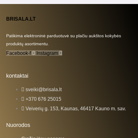
BRISALA.LT
Patikima elektroninė parduotuvė su plačiu aukštos kokybės
produktų asortimentu.
Facebook-f
Instagram
kontaktai
sveiki@brisala.lt
+370 676 25015
Veiverių g. 153, Kaunas, 46417 Kauno m. sav.
Nuorodos