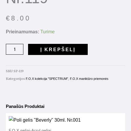
€
8.00
Prieinamumas:
Turime
Į KREPŠELĮ
SKU
SP-119
Kategorijos
,
F.O.X kolekcija "SPECTRUM"
F.O.X manikiūro priemonės
Panašūs Produktai
F.O.X geliai-Acryl geliai