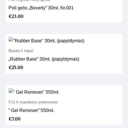
Poli gelis „Beverly” 30ml. Nr.001
€
23.00
Bazės ir topai
„Rubber Base” 30ml. (papyldymas)
€
25.00
F.O.X manikiūro priemonės
” Gel Remover” 550ml.
€
7.00